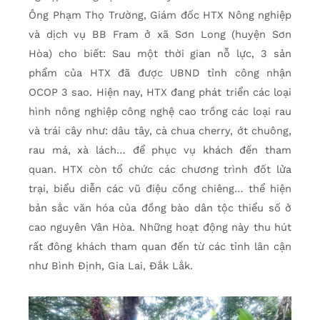
Ông Phạm Thọ Trường, Giám đốc HTX Nông nghiệp
và dịch vụ BB Fram ở xã Sơn Long (huyện Sơn
Hòa) cho biết: Sau một thời gian nỗ lực, 3 sản
phẩm của HTX đã được UBND tỉnh công nhận
OCOP 3 sao. Hiện nay, HTX đang phát triển các loại
hình nông nghiệp công nghệ cao trồng các loại rau
và trái cây như: dâu tây, cà chua cherry, ớt chuông,
rau má, xà lách… để phục vụ khách đến tham
quan. HTX còn tổ chức các chương trình đốt lửa
trại, biểu diễn các vũ điệu cồng chiêng… thể hiện
bản sắc văn hóa của đồng bào dân tộc thiểu số ở
cao nguyên Vân Hòa. Những hoạt động này thu hút
rất đông khách tham quan đến từ các tỉnh lân cận
như Bình Định, Gia Lai, Đắk Lắk.