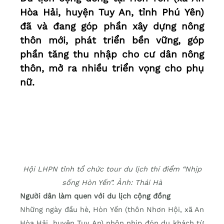
Hòa Hải, huyện Tuy An, tỉnh Phú Yên)
đã và đang góp phần xây dựng nông
thôn mới, phát triển bền vững, góp
phần tăng thu nhập cho cư dân nông
thôn, mở ra nhiều triển vọng cho phụ
nữ.
Hội LHPN tỉnh tổ chức tour du lịch thí điểm “Nhịp
sống Hòn Yến”. Ảnh: Thái Hà
Người dân làm quen với du lịch cộng đồng
Những ngày đầu hè, Hòn Yến (thôn Nhơn Hội, xã An
Hòa Hải, huyện Tuy An) nhộn nhịp đón du khách từ