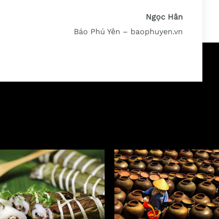
Ngọc Hân
Báo Phú Yên – baophuyen.vn