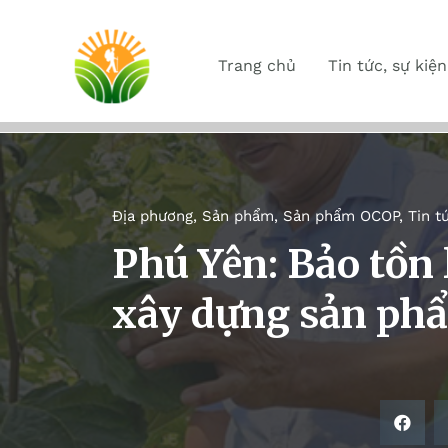
Trang chủ
Tin tức, sự kiện
Địa phương
,
Sản phẩm
,
Sản phẩm OCOP
,
Tin t
Phú Yên: Bảo tồn 
xây dựng sản ph