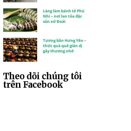
Làng làm bánh tẻ Phú
Nhi – nơi lan tỏa đặc
sản xứ Đoài
Tương bần Hưng Yên –
thức quà quê giản dị
gây thương nhớ
Theo dõi chúng tôi
trên Facebook