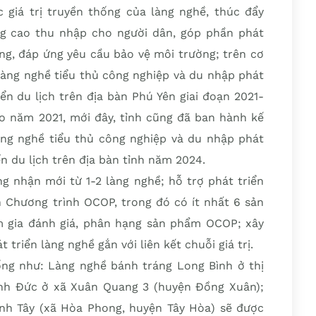
 giá trị truyền thống của làng nghề, thúc đẩy
âng cao thu nhập cho người dân, góp phần phát
ng, đáp ứng yêu cầu bảo vệ môi trường; trên cơ
làng nghề tiểu thủ công nghiệp và du nhập phát
ển du lịch trên địa bàn Phú Yên giai đoạn 2021-
 năm 2021, mới đây, tỉnh cũng đã ban hành kế
àng nghề tiểu thủ công nghiệp và du nhập phát
ển du lịch trên địa bàn tỉnh năm 2024.
g nhận mới từ 1-2 làng nghề; hỗ trợ phát triển
 Chương trình OCOP, trong đó có ít nhất 6 sản
 gia đánh giá, phân hạng sản phẩm OCOP; xây
triển làng nghề gắn với liên kết chuỗi giá trị.
ống như: Làng nghề bánh tráng Long Bình ở thị
ạnh Đức ở xã Xuân Quang 3 (huyện Đồng Xuân);
nh Tây (xã Hòa Phong, huyện Tây Hòa) sẽ được