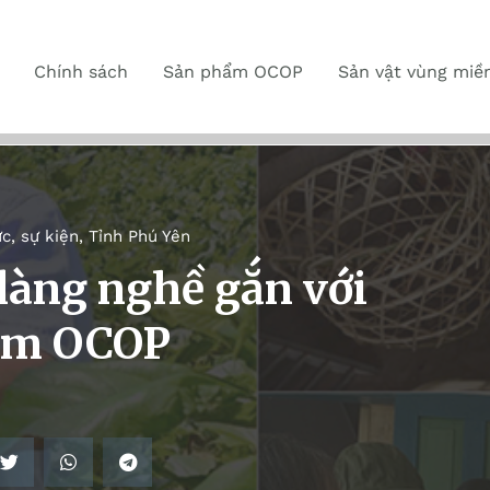
Chính sách
Sản phẩm OCOP
Sản vật vùng miề
ức, sự kiện
,
Tỉnh Phú Yên
làng nghề gắn với
ẩm OCOP