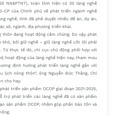
Sở NN&PTNT), toàn tỉnh hiện có 20 làng nghề
Đ-CP của Chính phủ về phát triển ngành nghề
àng nghề, tỉnh đã phê duyệt nhiều đề án, dự án,
ác sở, ngành, địa phương triển khai.
g thôn đang hoạt động cầm chừng. Do vậy, phát
n khó, bởi giữ nghề – giữ làng nghề cốt lõi phải
 Từ thực tế đó, chi cục chủ động phối hợp với
 bộ hoạt động của làng nghề hiện nay, tham mưu
ơng định hướng phát triển làng nghề gắn với
u lịch nông thôn”, ông Nguyễn Đức Thắng, Chi
ôn cho hay.
 phát triển sản phẩm OCOP giai đoạn 2021-2025,
hỗ trợ phát triển các làng nghề đã có sản phẩm
tạo sản phẩm OCOP, nhằm góp phần bảo tồn và
hống.