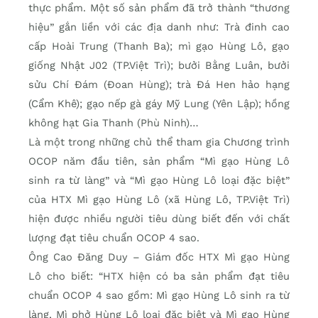
thực phẩm. Một số sản phẩm đã trở thành “thương
hiệu” gắn liền với các địa danh như: Trà đinh cao
cấp Hoài Trung (Thanh Ba); mì gạo Hùng Lô, gạo
giống Nhật J02 (TP.Việt Trì); bưởi Bằng Luân, bưởi
sửu Chí Đám (Đoan Hùng); trà Đá Hen hảo hạng
(Cẩm Khê); gạo nếp gà gáy Mỹ Lung (Yên Lập); hồng
không hạt Gia Thanh (Phù Ninh)…
Là một trong những chủ thể tham gia Chương trình
OCOP năm đầu tiên, sản phẩm “Mì gạo Hùng Lô
sinh ra từ làng” và “Mì gạo Hùng Lô loại đặc biệt”
của HTX Mì gạo Hùng Lô (xã Hùng Lô, TP.Việt Trì)
hiện được nhiều người tiêu dùng biết đến với chất
lượng đạt tiêu chuẩn OCOP 4 sao.
Ông Cao Đăng Duy – Giám đốc HTX Mì gạo Hùng
Lô cho biết: “HTX hiện có ba sản phẩm đạt tiêu
chuẩn OCOP 4 sao gồm: Mì gạo Hùng Lô sinh ra từ
làng, Mì phở Hùng Lô loại đặc biệt và Mì gạo Hùng