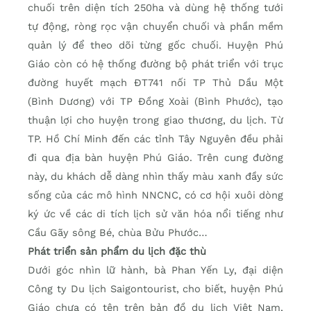
chuối trên diện tích 250ha và dùng hệ thống tưới
tự động, ròng rọc vận chuyển chuối và phần mềm
quản lý để theo dõi từng gốc chuối. Huyện Phú
Giáo còn có hệ thống đường bộ phát triển với trục
đường huyết mạch ĐT741 nối TP Thủ Dầu Một
(Bình Dương) với TP Đồng Xoài (Bình Phước), tạo
thuận lợi cho huyện trong giao thương, du lịch. Từ
TP. Hồ Chí Minh đến các tỉnh Tây Nguyên đều phải
đi qua địa bàn huyện Phú Giáo. Trên cung đường
này, du khách dễ dàng nhìn thấy màu xanh đầy sức
sống của các mô hình NNCNC, có cơ hội xuôi dòng
ký ức về các di tích lịch sử văn hóa nổi tiếng như
Cầu Gãy sông Bé, chùa Bửu Phước…
Phát triển sản phẩm du lịch đặc thù
Dưới góc nhìn lữ hành, bà Phan Yến Ly, đại diện
Công ty Du lịch Saigontourist, cho biết, huyện Phú
Giáo chưa có tên trên bản đồ du lịch Việt Nam,