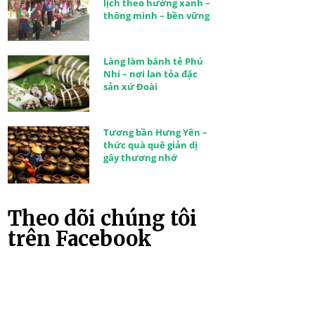
lịch theo hướng xanh –
thông minh – bền vững
Làng làm bánh tẻ Phú
Nhi – nơi lan tỏa đặc
sản xứ Đoài
Tương bần Hưng Yên –
thức quà quê giản dị
gây thương nhớ
Theo dõi chúng tôi
trên Facebook