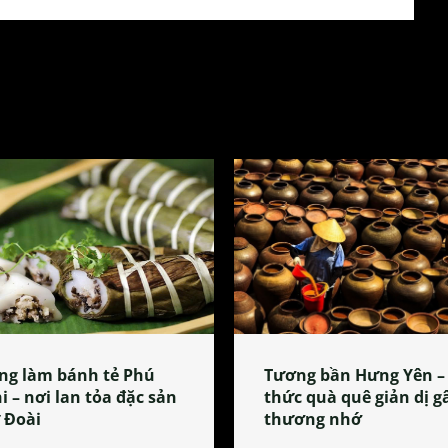
ng làm bánh tẻ Phú
Tương bần Hưng Yên –
i – nơi lan tỏa đặc sản
thức quà quê giản dị g
 Đoài
thương nhớ