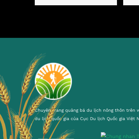
Chuyên trang quảng bá du lịch nông thôn trên 
du lịch quốc gia của Cục Du lịch Quốc gia Việt