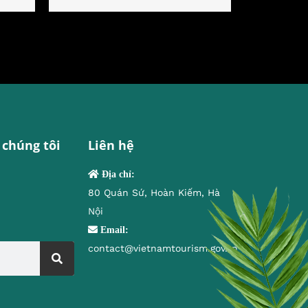
 chúng tôi
Liên hệ
Địa chỉ:
80 Quán Sứ, Hoàn Kiếm, Hà
Nội
Email:
contact@vietnamtourism.gov.vn