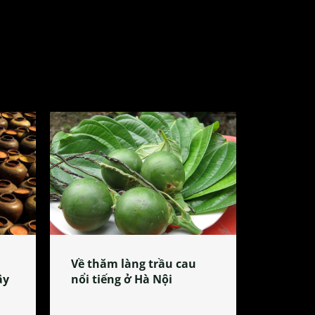
Về thăm làng trầu cau
ây
nổi tiếng ở Hà Nội