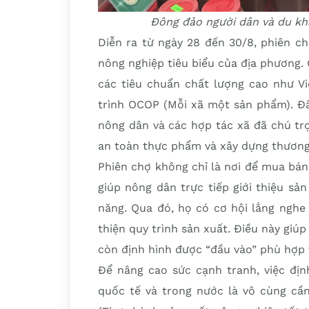
Đông đảo người dân và du kh
Diễn ra từ ngày 28 đến 30/8, phiên c
nông nghiệp tiêu biểu của địa phương. 
các tiêu chuẩn chất lượng cao như V
trình OCOP (Mỗi xã một sản phẩm). Đâ
nông dân và các hợp tác xã đã chú tr
an toàn thực phẩm và xây dựng thương
Phiên chợ không chỉ là nơi để mua bán
giúp nông dân trực tiếp giới thiệu sả
năng. Qua đó, họ có cơ hội lắng nghe 
thiện quy trình sản xuất. Điều này giú
còn định hình được “đầu vào” phù hợp v
Để nâng cao sức cạnh tranh, việc địn
quốc tế và trong nước là vô cùng cầ