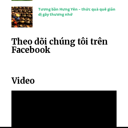
Tương bần Hưng Yên – thức quà quê giản
dị gây thương nhớ
Theo dõi chúng tôi trên
Facebook
Video