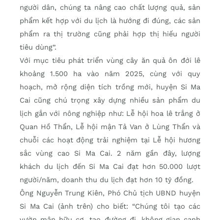
người dân, chúng ta nâng cao chất lượng quả, sản
phẩm kết hợp với du lịch là hướng đi đúng, các sản
phẩm ra thị trường cũng phải hợp thị hiếu người
tiêu dùng”.
Với mục tiêu phát triển vùng cây ăn quả ôn đới lê
khoảng 1.500 ha vào năm 2025, cùng với quy
hoạch, mở rộng diện tích trồng mới, huyện Si Ma
Cai cũng chú trọng xây dựng nhiều sản phẩm du
lịch gắn với nông nghiệp như: Lễ hội hoa lê trắng ở
Quan Hồ Thẩn, Lễ hội mận Tả Van ở Lùng Thẩn và
chuỗi các hoạt động trải nghiệm tại Lễ hội hương
sắc vùng cao Si Ma Cai. 2 năm gần đây, lượng
khách du lịch đến Si Ma Cai đạt hơn 50.000 lượt
người/năm, doanh thu du lịch đạt hơn 10 tỷ đồng.
Ông Nguyễn Trung Kiên, Phó Chủ tịch UBND huyện
Si Ma Cai (ảnh trên) cho biết: “Chúng tôi tạo các
vườn mận hữu cơ, tạo đường đi, không gian cạnh