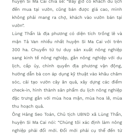
huyện Si Ma Cai chia sẻ: “Bây giờ có khách du lịch
đến mua tại vườn, cũng bán được giá cao, mình
không phải mang ra chợ, khách vào vườn bán tại
vườn”.
Lùng Thẩn là địa phương có diện tích trồng lê và
mận Tả Van nhiều nhất huyện Si Ma Cai với trên
300 ha. Chuyển từ tư duy sản xuất nông nghiệp
sang kinh tế nông nghiệp, gắn nông nghiệp với du
lịch, cấp ủy, chính quyền địa phương vận động,
hướng dẫn bà con áp dụng kỹ thuật vào khâu chăm
sóc, cải tạo vườn cây ăn quả, xây dựng các điểm
check-in, hình thành sản phẩm du lịch nông nghiệp
đặc trưng gắn với mùa hoa mận, mùa hoa lê, mùa
thu hoạch quả.
Ông Hảng Seo Toán, Chủ tịch UBND xã Lùng Thẩn,
huyện Si Ma Cai nói: “Chúng tôi xác định làm nông
nghiệp phải đổi mới. Đổi mới phải cụ thể đến từ