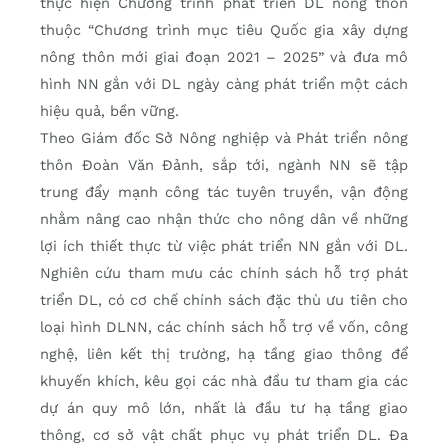
thực hiện Chương trình phát triển DL nông thôn
thuộc “Chương trình mục tiêu Quốc gia xây dựng
nông thôn mới giai đoạn 2021 – 2025” và đưa mô
hình NN gắn với DL ngày càng phát triển một cách
hiệu quả, bền vững.
Theo Giám đốc Sở Nông nghiệp và Phát triển nông
thôn Đoàn Văn Đảnh, sắp tới, ngành NN sẽ tập
trung đẩy mạnh công tác tuyên truyền, vận động
nhằm nâng cao nhận thức cho nông dân về những
lợi ích thiết thực từ việc phát triển NN gắn với DL.
Nghiên cứu tham mưu các chính sách hỗ trợ phát
triển DL, có cơ chế chính sách đặc thù ưu tiên cho
loại hình DLNN, các chính sách hỗ trợ về vốn, công
nghệ, liên kết thị trường, hạ tầng giao thông để
khuyến khích, kêu gọi các nhà đầu tư tham gia các
dự án quy mô lớn, nhất là đầu tư hạ tầng giao
thông, cơ sở vật chất phục vụ phát triển DL. Đa