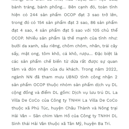
bánh tráng, bánh phồng… Bên cạnh đó, toàn tỉnh
hiện có 244 sản phẩm OCOP đạt 3 sao trở lên,
trong đó có 154 sản phẩm đạt 3 sao, 86 sản phẩm
đạt 4 sao, 4 sản phẩm đạt 5 sao với 105 chủ thể
OCOP. Nhiều sản phẩm là thế mạnh của tỉnh như:
bưởi da xanh, sầu riêng, chôm chôm, nhãn, trái cây
sấy, mật ong, tôm khô, cá khô, rượu… Đặc biệt là
các sản phẩm chế biến từ dừa rất được sự quan
tâm và đón nhận của du khách. Trong năm 2022,
ngành NN đã tham mưu UBND tỉnh công nhận 2
sản phẩm OCOP thuộc nhóm sản phẩm dịch vụ DL
cộng đồng và điểm DL gồm: Dịch vụ lưu trú DL La
Villa De CoCo của Công ty TNHH La Villa De CoCo
thuộc xã Phú Túc, huyện Châu Thành và Nông trại
Hải Vân – Sân chim Vàm Hồ của Công ty TNHH DL
Sinh thái Hải Vân thuộc xã Tân Mỹ, huyện Ba Tri.