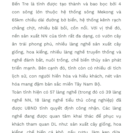
Bến Tre là tỉnh được tạo thành và bao bọc bởi 4
con sông lớn thuộc hệ thống sông Mekong và
65km chiều dài đường bờ biển, hệ thống kênh rạch
chằng chịt, nhiều bãi bồi, cồn nổi. Với vị thế đó,
nền sản xuất NN của tỉnh rất đa dạng, có vườn cây
ăn trái phong phú, nhiều làng nghề sản xuất cây
giống, hoa kiểng, nhiều làng nghề truyền thống và
nghề đánh bắt, nuôi trồng, chế biến thủy sản phát
triển mạnh. Bên cạnh đó, tỉnh còn có nhiều di tích
lịch sử, con người hiền hòa và hiếu khách, nét văn
hóa mang đậm bản sắc miền Tây Nam Bộ.
Toàn tỉnh hiện có 57 làng nghề (trong đó có 39 làng
nghề NN, 18 làng nghề tiểu thủ công nghiệp) đã
được UBND tỉnh quyết định công nhận. Các làng
nghề đang được quan tâm khai thác để phục vụ
khách tham quan DL như: sản xuất cây giống, hoa
kiểng, chế biến cá khô, nấu rượu, làm kẹo dừa,