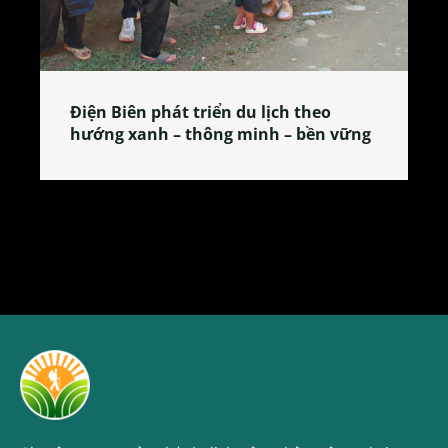
Làng làm bánh tẻ Phú Nhi – nơi lan
tỏa đặc sản xứ Đoài