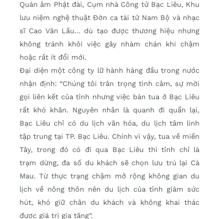
Quán âm Phật đài, Cụm nhà Công tử Bạc Liêu, Khu
lưu niệm nghệ thuật Đờn ca tài tử Nam Bộ và nhạc
sĩ Cao Văn Lầu… dù tạo được thương hiệu nhưng
không tránh khỏi việc gây nhàm chán khi chậm
hoặc rất ít đổi mới.
Đại diện một công ty lữ hành hàng đầu trong nước
nhận định: “Chúng tôi trân trọng tình cảm, sự mời
gọi liên kết của tỉnh nhưng việc bán tua ở Bạc Liêu
rất khó khăn. Nguyên nhân là quanh đi quẩn lại,
Bạc Liêu chỉ có du lịch văn hóa, du lịch tâm linh
tập trung tại TP. Bạc Liêu. Chính vì vậy, tua về miền
Tây, trong đó có đi qua Bạc Liêu thì tỉnh chỉ là
trạm dừng, đa số du khách sẽ chọn lưu trú lại Cà
Mau. Từ thực trạng chậm mở rộng không gian du
lịch về nông thôn nên du lịch của tỉnh giảm sức
hút, khó giữ chân du khách và không khai thác
được giá trị gia tăng”.