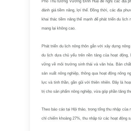
Phó Thủ tướng Vương Đình Huệ đề nghị các địa ph
đánh giá tiềm năng, lợi thế. Đồng thời, các địa ph
khai thác tiềm năng thế mạnh để phát triển du lịch n
mang lại không cao.
Phát triển du lịch nông thôn gắn với xây dựng nông t
du lịch dựa chủ yếu trên nền tảng của hoạt động, 
vững về môi trường sinh thái và văn hóa. Bản chất
sản xuất nông nghiệp, thông qua hoạt động nông nghi
lực và tinh thần, gần gũi với thiên nhiên. Đây là h
trị cho sản phẩm nông nghiệp, vừa góp phần tăng t
Theo báo cáo tại Hội thảo, trong tổng thu nhập của
chỉ chiếm khoảng 27%, thu nhập từ các hoạt động s