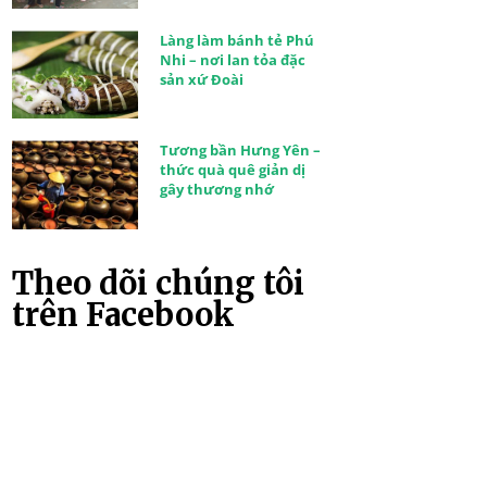
Làng làm bánh tẻ Phú
Nhi – nơi lan tỏa đặc
sản xứ Đoài
Tương bần Hưng Yên –
thức quà quê giản dị
gây thương nhớ
Theo dõi chúng tôi
trên Facebook