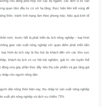
ương chủ động phối hợp với các bộ ngành, các đơn vị tư vấn
ương quan tâm đầu tư cơ sở hạ tầng, thực hiện liên kết vùng để
ông thôn; tránh tình trạng làm theo phong trào, hiệu quả kinh tế
hôn mới, trước hết là phát triển du lịch nông nghiệp – loại hình
không gian sản xuất nông nghiệp với quan điểm phát triển bền
 loại hình du lịch này là thu hút du khách đến với các khu vực
ệp, khách du lịch có cơ hội trải nghiệm, giải trí, rèn luyện thể
oạt động vừa góp phần thúc đẩy tiêu thụ sản phẩm và gia tăng giá
hu nhập cho người nông dân.
 người dân nông thôn hiện nay, thu nhập từ sản xuất nông nghiệp
ản xuất phi nông nghiệp và dịch vụ chiếm 73%.