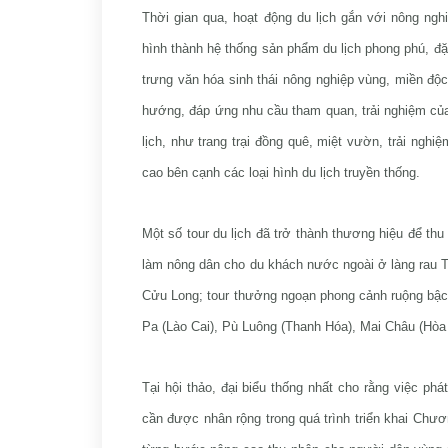
Thời gian qua, hoạt động du lịch gắn với nông ngh
hình thành hệ thống sản phẩm du lịch phong phú, đặ
trưng văn hóa sinh thái nông nghiệp vùng, miền độ
hướng, đáp ứng nhu cầu tham quan, trải nghiệm của
lịch, như trang trại đồng quê, miệt vườn, trải nghi
cao bên cạnh các loại hình du lịch truyền thống.
Một số tour du lịch đã trở thành thương hiệu để th
làm nông dân cho du khách nước ngoài ở làng rau T
Cửu Long; tour thưởng ngoạn phong cảnh ruộng bậc 
Pa (Lào Cai), Pù Luông (Thanh Hóa), Mai Châu (Hòa 
Tại hội thảo, đại biểu thống nhất cho rằng việc ph
cần được nhân rộng trong quá trình triển khai Chư