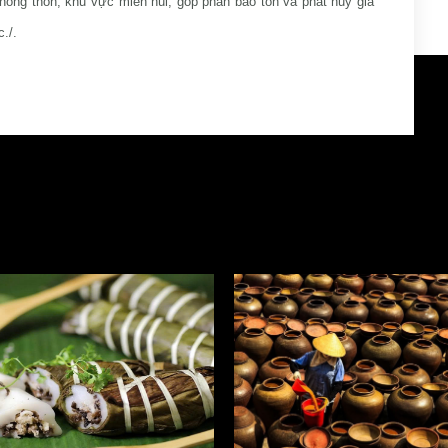
ông thôn, khu vực miền núi; góp phần bảo tồn và phát huy giá
./.