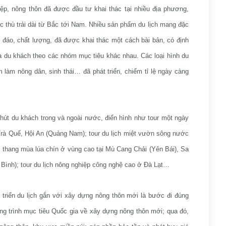
iệp, nông thôn đã được đầu tư khai thác tại nhiều địa phương,
c thù trải dài từ Bắc tới Nam. Nhiều sản phẩm du lịch mang đặc
c đáo, chất lượng, đã được khai thác một cách bài bản, có định
 du khách theo các nhóm mục tiêu khác nhau. Các loại hình du
ệm làm nông dân, sinh thái… đã phát triển, chiếm tỉ lệ ngày càng
u hút du khách trong và ngoài nước, điển hình như tour một ngày
rà Quế, Hội An (Quảng Nam); tour du lịch miệt vườn sông nước
thang mùa lúa chín ở vùng cao tại Mù Cang Chải (Yên Bái), Sa
Bình); tour du lịch nông nghiệp công nghệ cao ở Đà Lạt…
át triển du lịch gắn với xây dựng nông thôn mới là bước đi đúng
ơng trình mục tiêu Quốc gia về xây dựng nông thôn mới; qua đó,