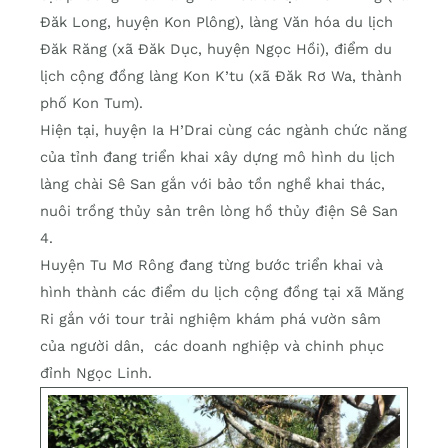
Đăk Long, huyện Kon Plông), làng Văn hóa du lịch
Đăk Răng (xã Đăk Dục, huyện Ngọc Hồi), điểm du
lịch cộng đồng làng Kon K’tu (xã Đăk Rơ Wa, thành
phố Kon Tum).
Hiện tại, huyện Ia H’Drai cùng các ngành chức năng
của tỉnh đang triển khai xây dựng mô hình du lịch
làng chài Sê San gắn với bảo tồn nghề khai thác,
nuôi trồng thủy sản trên lòng hồ thủy điện Sê San
4.
Huyện Tu Mơ Rông đang từng bước triển khai và
hình thành các điểm du lịch cộng đồng tại xã Măng
Ri gắn với tour trải nghiệm khám phá vườn sâm
của người dân, các doanh nghiệp và chinh phục
đỉnh Ngọc Linh.