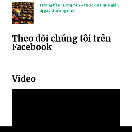
Tương bần Hưng Yên – thức quà quê giản
dị gây thương nhớ
Theo dõi chúng tôi trên
Facebook
Video