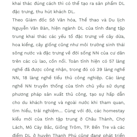
khai thác đúng cách thì có thể tạo ra sản phẩm DL
đặc trưng, thu hút khách DL.
Theo Giám đốc Sở Văn hóa, Thể thao và Du lịch
Nguyễn Văn Bàn, hiện ngành DL của tỉnh đang tập
trung khai thác các yếu tố đặc trưng về cây dừa,
hoa kiểng, cây giống cũng như môi trường sinh thái
sông nước và đặc trưng về đời sống NN của cư dân
trên các cù lao, cồn nổi. Toàn tỉnh hiện có 57 làng
nghề đã được công nhận, trong đó có 39 làng nghề
NN, 18 làng nghề tiểu thủ công nghiệp. Các làng
nghề NN truyền thống của tỉnh chủ yếu sử dụng
phương pháp sản xuất thủ công, tạo sự hấp dẫn
cho du khách trong và ngoài nước khi tham quan,
tìm hiểu, trải nghiệm… Cùng với đó, các homestay
kiểu mới của tỉnh tập trung ở Châu Thành, Chợ
Lách, Mỏ Cày Bắc, Giồng Trôm, TP. Bến Tre và các
điểm DL ở huyện Thạnh Phú cũng đang phát triển