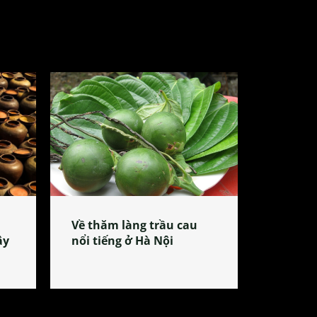
Về thăm làng trầu cau
ây
nổi tiếng ở Hà Nội