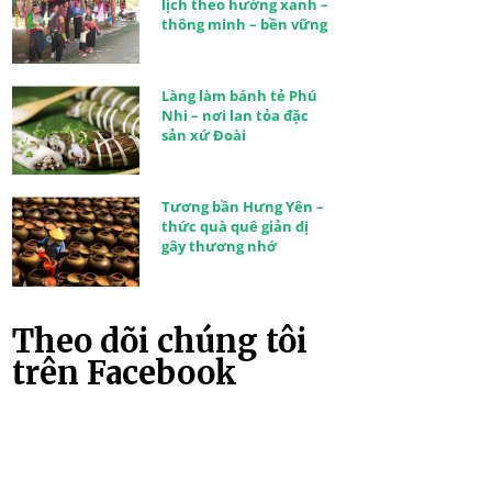
lịch theo hướng xanh –
thông minh – bền vững
Làng làm bánh tẻ Phú
Nhi – nơi lan tỏa đặc
sản xứ Đoài
Tương bần Hưng Yên –
thức quà quê giản dị
gây thương nhớ
Theo dõi chúng tôi
trên Facebook