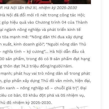
P. Hà Nội lần thứ XI, nhiệm kỳ 2025-2030
Hà Nội đã đổi mới rõ nét trong công tác Hội;
g góp hiệu quả vào Chương trình 04 của Thành
ại ngành nông nghiệp và phát triển kinh tế
an tỏa mạnh mẽ: “Nông dân thi đua xây dựng
n xuất, kinh doanh giỏi”, “Người nông dân Thủ
 – nghĩa tình – kỷ cương”… Hà Nội dẫn đầu cả
500 sản phẩm, trong đó có 9 sản phẩm đạt hạng
g thôn đạt 74,3 triệu đồng/người/năm.
 mạnh; phát huy vai trò nông dân số trong phát
h, góp phần xây dựng Thủ đô văn minh, hiện đại,
n xanh – nông nghiệp số – chuỗi giá trị”. Đại
 tiêu cơ bản, 03 khâu đột phá và 05 nhiệm vụ,
 Thủ đô nhiệm kỳ 2025-2030.