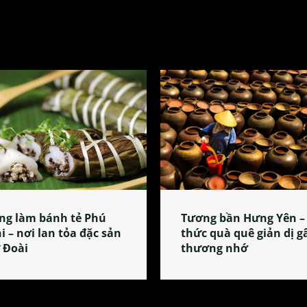
ng làm bánh tẻ Phú
Tương bần Hưng Yên –
i – nơi lan tỏa đặc sản
thức quà quê giản dị g
 Đoài
thương nhớ