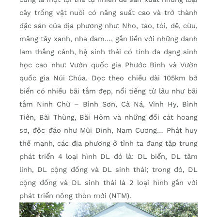
cây trồng vật nuôi có năng suất cao và trở thành
đặc sản của địa phương như: Nho, táo, tỏi, dê, cừu,
măng tây xanh, nha đam…, gắn liền với những danh
lam thắng cảnh, hệ sinh thái có tính đa dạng sinh
học cao như: Vườn quốc gia Phước Bình và Vườn
quốc gia Núi Chúa. Dọc theo chiều dài 105km bờ
biển có nhiều bãi tắm đẹp, nổi tiếng từ lâu như bãi
tắm Ninh Chữ – Bình Sơn, Cà Ná, Vĩnh Hy, Bình
Tiên, Bãi Thùng, Bãi Hỏm và những đồi cát hoang
sơ, độc đáo như Mũi Dinh, Nam Cương… Phát huy
thế mạnh, các địa phương ở tỉnh ta đang tập trung
phát triển 4 loại hình DL đó là: DL biển, DL tâm
linh, DL cộng đồng và DL sinh thái; trong đó, DL
cộng đồng và DL sinh thái là 2 loại hình gắn với
phát triển nông thôn mới (NTM).