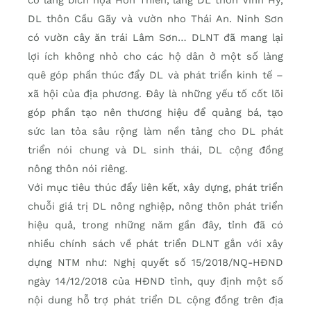
có làng bích họa Hòn Thiên, làng DL thôn Vĩnh Hy,
DL thôn Cầu Gãy và vườn nho Thái An. Ninh Sơn
có vườn cây ăn trái Lâm Sơn… DLNT đã mang lại
lợi ích không nhỏ cho các hộ dân ở một số làng
quê góp phần thúc đẩy DL và phát triển kinh tế –
xã hội của địa phương. Đây là những yếu tố cốt lõi
góp phần tạo nên thương hiệu để quảng bá, tạo
sức lan tỏa sâu rộng làm nền tảng cho DL phát
triển nói chung và DL sinh thái, DL cộng đồng
nông thôn nói riêng.
Với mục tiêu thúc đẩy liên kết, xây dựng, phát triển
chuỗi giá trị DL nông nghiệp, nông thôn phát triển
hiệu quả, trong những năm gần đây, tỉnh đã có
nhiều chính sách về phát triển DLNT gắn với xây
dựng NTM như: Nghị quyết số 15/2018/NQ-HĐND
ngày 14/12/2018 của HĐND tỉnh, quy định một số
nội dung hỗ trợ phát triển DL cộng đồng trên địa