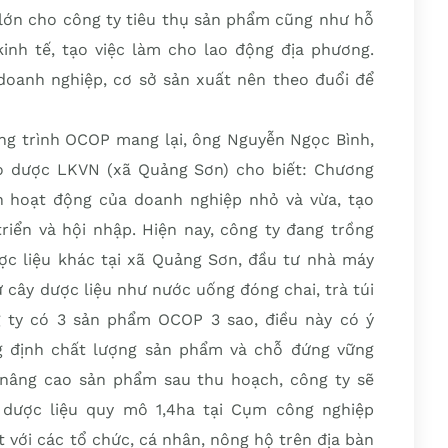
 lớn cho công ty tiêu thụ sản phẩm cũng như hỗ
kinh tế, tạo việc làm cho lao động địa phương.
doanh nghiệp, cơ sở sản xuất nên theo đuổi để
g trình OCOP mang lại, ông Nguyễn Ngọc Bình,
 dược LKVN (xã Quảng Sơn) cho biết: Chương
n hoạt động của doanh nghiệp nhỏ và vừa, tạo
riển và hội nhập. Hiện nay, công ty đang trồng
ợc liệu khác tại xã Quảng Sơn, đầu tư nhà máy
 cây dược liệu như nước uống đóng chai, trà túi
g ty có 3 sản phẩm OCOP 3 sao, điều này có ý
g định chất lượng sản phẩm và chỗ đứng vững
 nâng cao sản phẩm sau thu hoạch, công ty sẽ
 dược liệu quy mô 1,4ha tại Cụm công nghiệp
t với các tổ chức, cá nhân, nông hộ trên địa bàn