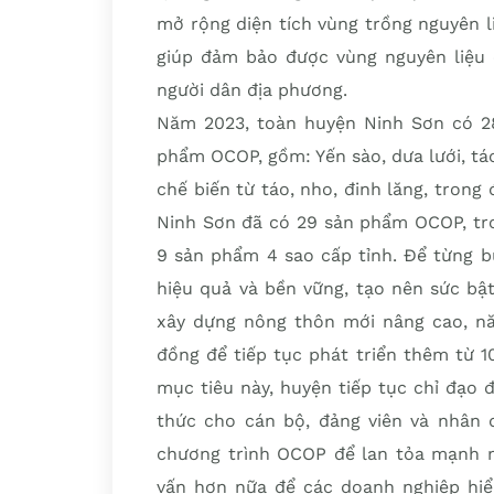
mở rộng diện tích vùng trồng nguyên 
giúp đảm bảo được vùng nguyên liệu ổ
người dân địa phương.
Năm 2023, toàn huyện Ninh Sơn có 2
phẩm OCOP, gồm: Yến sào, dưa lưới, táo,
chế biến từ táo, nho, đinh lăng, trong
Ninh Sơn đã có 29 sản phẩm OCOP, tro
9 sản phẩm 4 sao cấp tỉnh. Để từng b
hiệu quả và bền vững, tạo nên sức bậ
xây dựng nông thôn mới nâng cao, nă
đồng để tiếp tục phát triển thêm từ 
mục tiêu này, huyện tiếp tục chỉ đạo
thức cho cán bộ, đảng viên và nhân 
chương trình OCOP để lan tỏa mạnh mẽ
vấn hơn nữa để các doanh nghiệp hiểu