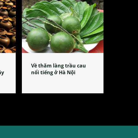
Về thăm làng trầu cau
ây
nổi tiếng ở Hà Nội