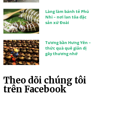
Làng làm bánh tẻ Phú
Nhi – nơi lan tỏa đặc
sản xứ Đoài
Tương bần Hưng Yên –
thức quà quê giản dị
gây thương nhớ
Theo dõi chúng tôi
trên Facebook