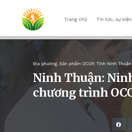
Trang chủ
Tin tức, sự kiện
Địa phương
,
Sản phẩm OCOP
,
Tỉnh Ninh Thuận
Ninh Thuận: Ninh
chương trình OC