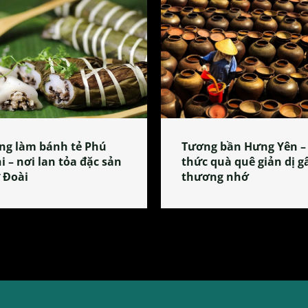
ng làm bánh tẻ Phú
Tương bần Hưng Yên –
i – nơi lan tỏa đặc sản
thức quà quê giản dị g
 Đoài
thương nhớ