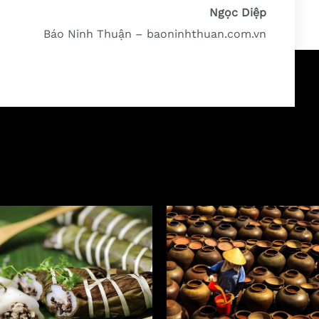
Ngọc Diệp
Báo Ninh Thuận – baoninhthuan.com.vn