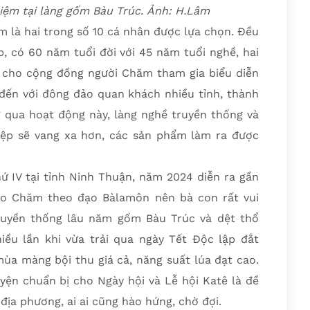
iệm tại làng gốm Bàu Trúc. Ảnh: H.Lâm
 là hai trong số 10 cá nhân được lựa chọn. Đều
p, có 60 năm tuổi đời với 45 năm tuổi nghề, hai
ện cho cộng đồng người Chăm tham gia biểu diễn
đến với đông đảo quan khách nhiều tỉnh, thành
g qua hoạt động này, làng nghề truyền thống và
p sẽ vang xa hơn, các sản phẩm làm ra được
ứ IV tại tỉnh Ninh Thuận, năm 2024 diễn ra gần
ào Chăm theo đạo Bàlamôn nên bà con rất vui
truyền thống lâu năm gốm Bàu Trúc và dệt thổ
ều lần khi vừa trải qua ngày Tết Độc lập đắt
a màng bội thu giá cả, năng suất lúa đạt cao.
uyện chuẩn bị cho Ngày hội và Lễ hội Katê là đề
địa phương, ai ai cũng hào hứng, chờ đợi.