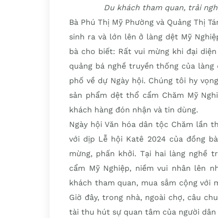
Du khách tham quan, trải ngh
Bà Phú Thị Mỹ Phường và Quảng Thị Tám
sinh ra và lớn lên ở làng dệt Mỹ Nghiệ
bà cho biết: Rất vui mừng khi đại di
quảng bá nghề truyền thống của làng 
phố về dự Ngày hội. Chúng tôi hy vọn
sản phẩm dệt thổ cẩm Chăm Mỹ Nghiệ
khách hàng đón nhận và tin dùng.
Ngày hội Văn hóa dân tộc Chăm lần th
với dịp Lễ hội Katê 2024 của đồng b
mừng, phấn khởi. Tại hai làng nghề 
cẩm Mỹ Nghiệp, niềm vui nhân lên nhi
khách tham quan, mua sắm cộng với mù
Giờ đây, trong nhà, ngoài chợ, câu ch
tài thu hút sự quan tâm của người dân 