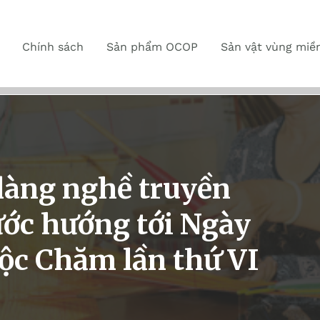
Chính sách
Sản phẩm OCOP
Sản vật vùng miề
làng nghề truyền
ớc hướng tới Ngày
tộc Chăm lần thứ VI