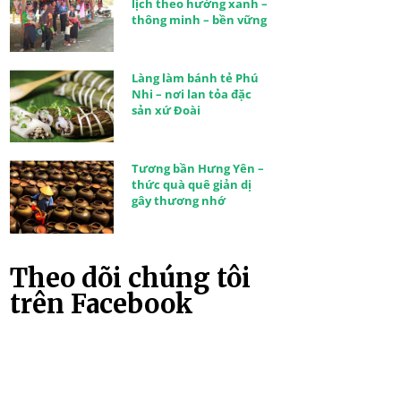
lịch theo hướng xanh –
thông minh – bền vững
Làng làm bánh tẻ Phú
Nhi – nơi lan tỏa đặc
sản xứ Đoài
Tương bần Hưng Yên –
thức quà quê giản dị
gây thương nhớ
Theo dõi chúng tôi
trên Facebook