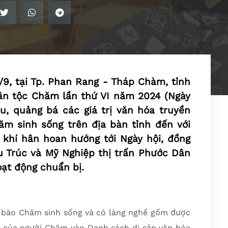
9, tại Tp. Phan Rang - Tháp Chàm, tỉnh
ân tộc Chăm lần thứ VI năm 2024 (Ngày
iệu, quảng bá các giá trị văn hóa truyền
m sinh sống trên địa bàn tỉnh đến với
 khí hân hoan hướng tới Ngày hội, đồng
u Trúc và Mỹ Nghiệp thị trấn Phước Dân
oạt động chuẩn bị.
 bào Chăm sinh sống và có làng nghề gốm được
của người Chăm vào Danh sách di sản văn hóa