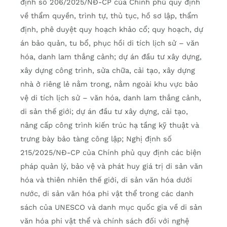
định số 206/2025/NĐ-CP của Chính phủ quy định
về thẩm quyền, trình tự, thủ tục, hồ sơ lập, thẩm
định, phê duyệt quy hoạch khảo cổ; quy hoạch, dự
án bảo quản, tu bổ, phục hồi di tích lịch sử – văn
hóa, danh lam thắng cảnh; dự án đầu tư xây dựng,
xây dựng công trình, sửa chữa, cải tạo, xây dựng
nhà ở riêng lẻ nằm trong, nằm ngoài khu vực bảo
vệ di tích lịch sử – văn hóa, danh lam thắng cảnh,
di sản thế giới; dự án đầu tư xây dựng, cải tạo,
nâng cấp công trình kiến trúc hạ tầng kỹ thuật và
trưng bày bảo tàng công lập; Nghị định số
215/2025/NĐ-CP của Chính phủ quy định các biện
pháp quản lý, bảo vệ và phát huy giá trị di sản văn
hóa và thiên nhiên thế giới, di sản văn hóa dưới
nước, di sản văn hóa phi vật thể trong các danh
sách của UNESCO và danh mục quốc gia về di sản
văn hóa phi vật thể và chính sách đối với nghệ