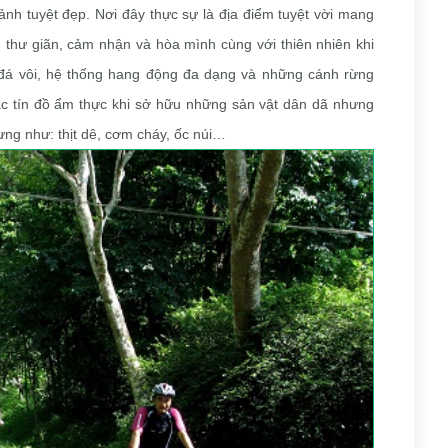
ảnh tuyệt đẹp. Nơi đây thực sự là địa điểm tuyệt vời mang
, thư giãn, cảm nhận và hòa mình cùng với thiên nhiên khi
đá vôi, hệ thống hang động đa dạng và những cánh rừng
ác tín đồ ẩm thực khi sở hữu những sản vật dân dã nhưng
ng như: thịt dê, cơm cháy, ốc núi…