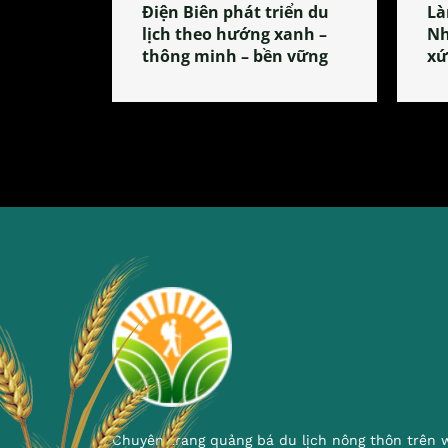
Điện Biên phát triển du
Là
lịch theo hướng xanh –
Nh
thông minh – bền vững
xứ
Chuyên trang quảng bá du lịch nông thôn trên 