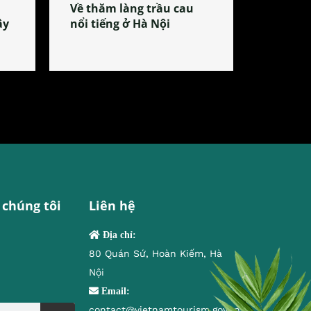
Về thăm làng trầu cau
ây
nổi tiếng ở Hà Nội
 chúng tôi
Liên hệ
Địa chỉ:
80 Quán Sứ, Hoàn Kiếm, Hà
Nội
Email:
contact@vietnamtourism.gov.vn