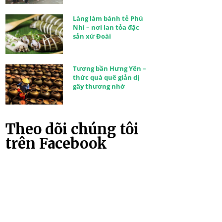
Làng làm bánh tẻ Phú
Nhi – nơi lan tỏa đặc
sản xứ Đoài
Tương bần Hưng Yên –
thức quà quê giản dị
gây thương nhớ
Theo dõi chúng tôi
trên Facebook