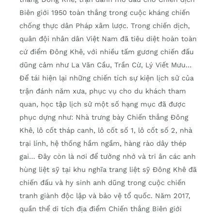
Biên giới 1950 toàn thắng trong cuộc kháng chiến
chống thực dân Pháp xâm lược. Trong chiến dịch,
quân đội nhân dân Việt Nam đã tiêu diệt hoàn toàn
cứ điểm Đông Khê, với nhiều tấm gương chiến đấu
dũng cảm như La Văn Cầu, Trần Cừ, Lý Viết Mưu…
Để tái hiện lại những chiến tích sự kiện lịch sử của
trận đánh năm xưa, phục vụ cho du khách tham
quan, học tập lịch sử một số hạng mục đã được
phục dựng như: Nhà trưng bày Chiến thắng Đông
Khê, lô cốt tháp canh, lô cốt số 1, lô cốt số 2, nhà
trại lính, hệ thống hầm ngầm, hàng rào dây thép
gai… Đây còn là nơi để tưởng nhớ và tri ân các anh
hùng liệt sỹ tại khu nghĩa trang liệt sỹ Đông Khê đã
chiến đấu và hy sinh anh dũng trong cuộc chiến
tranh giành độc lập và bảo vệ tổ quốc. Năm 2017,
quần thể di tích địa điểm Chiến thắng Biên giới