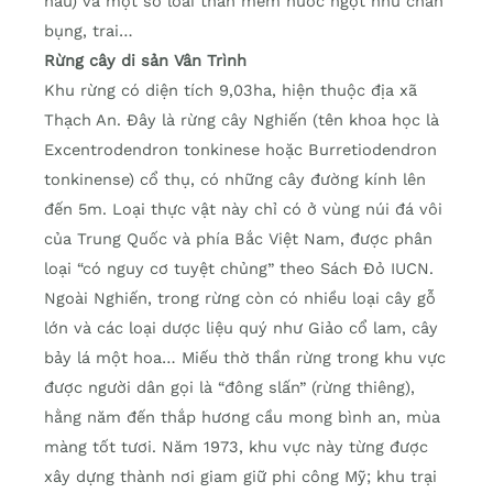
nâu) và một số loài thân mềm nước ngọt như chân
bụng, trai…
Rừng cây di sản Vân Trình
Khu rừng có diện tích 9,03ha, hiện thuộc địa xã
Thạch An. Đây là rừng cây Nghiến (tên khoa học là
Excentrodendron tonkinese hoặc Burretiodendron
tonkinense) cổ thụ, có những cây đường kính lên
đến 5m. Loại thực vật này chỉ có ở vùng núi đá vôi
của Trung Quốc và phía Bắc Việt Nam, được phân
loại “có nguy cơ tuyệt chủng” theo Sách Đỏ IUCN.
Ngoài Nghiến, trong rừng còn có nhiều loại cây gỗ
lớn và các loại dược liệu quý như Giảo cổ lam, cây
bảy lá một hoa… Miếu thờ thần rừng trong khu vực
được người dân gọi là “đông slấn” (rừng thiêng),
hằng năm đến thắp hương cầu mong bình an, mùa
màng tốt tươi. Năm 1973, khu vực này từng được
xây dựng thành nơi giam giữ phi công Mỹ; khu trại