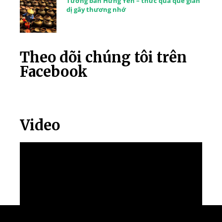
Tương bần Hưng Yên – thức quà quê giản
dị gây thương nhớ
Theo dõi chúng tôi trên
Facebook
Video