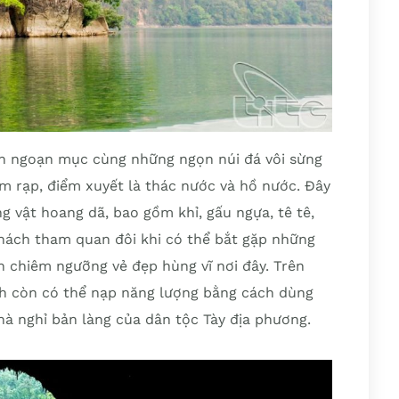
h ngoạn mục cùng những ngọn núi đá vôi sừng
m rạp, điểm xuyết là thác nước và hồ nước. Đây
g vật hoang dã, bao gồm khỉ, gấu ngựa, tê tê,
hách tham quan đôi khi có thể bắt gặp những
n chiêm ngưỡng vẻ đẹp hùng vĩ nơi đây. Trên
h còn có thể nạp năng lượng bằng cách dùng
nhà nghỉ bản làng của dân tộc Tày địa phương.