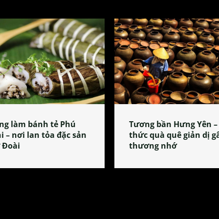
ng làm bánh tẻ Phú
Tương bần Hưng Yên –
i – nơi lan tỏa đặc sản
thức quà quê giản dị g
 Đoài
thương nhớ