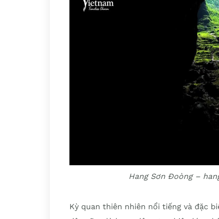
Hang Sơn Đoòng – hang 
Kỳ quan thiên nhiên nổi tiếng và đặc b