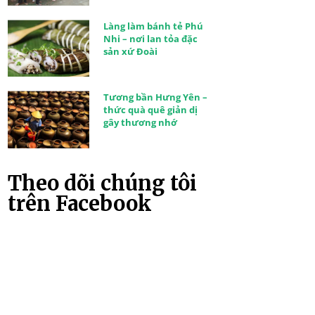
Làng làm bánh tẻ Phú
Nhi – nơi lan tỏa đặc
sản xứ Đoài
Tương bần Hưng Yên –
thức quà quê giản dị
gây thương nhớ
Theo dõi chúng tôi
trên Facebook