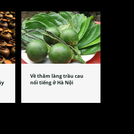
Về thăm làng trầu cau
ây
nổi tiếng ở Hà Nội