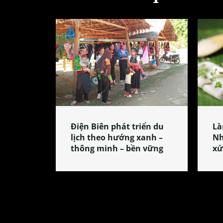
Điện Biên phát triển du
Là
lịch theo hướng xanh –
Nh
thông minh – bền vững
xứ