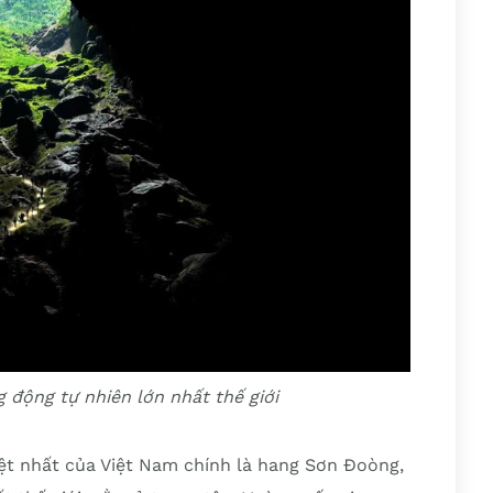
động tự nhiên lớn nhất thế giới
iệt nhất của Việt Nam chính là hang Sơn Đoòng,