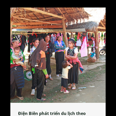
o
Làng làm bánh tẻ Phú Nhi – nơi lan