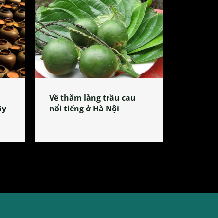
Về thăm làng trầu cau
ây
nổi tiếng ở Hà Nội