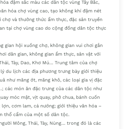
n hóa đậm sắc màu các dân tộc vùng Tây Bắc,
văn hóa chợ vùng cao, tạo không khí đậm nét
i chợ và thưởng thức ẩm thực, đặc sản truyền
ian tại chợ vùng cao do cộng đồng dân tộc thực
g gian hội xuống chợ, không gian vui chơi gắn
hơi dân gian, không gian ẩm thực, sản vật với
Thái, Tày, Dao, Khơ Mú… Trung tâm của chợ
lý du lịch các địa phương trưng bày giới thiệu
uả như măng ớt, măng khô, các loại gia vị đặc
…; các món ăn đặc trưng của các dân tộc như
uay móc mật, vịt quay, phở chua, bánh cuốn
t lợn, cơm lam, cá nướng; giới thiệu văn hóa –
bán thổ cẩm của một số dân tộc.
người Mông, Thái, Tày, Nùng… trong đó là các