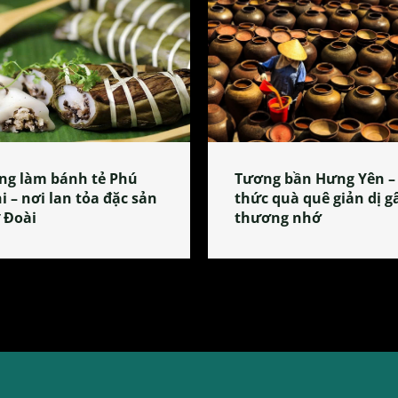
ng làm bánh tẻ Phú
Tương bần Hưng Yên –
i – nơi lan tỏa đặc sản
thức quà quê giản dị g
 Đoài
thương nhớ