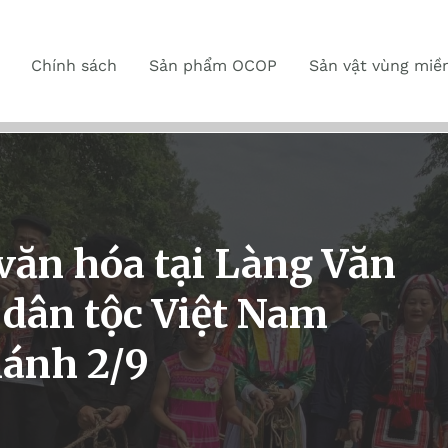
Chính sách
Sản phẩm OCOP
Sản vật vùng miề
văn hóa tại Làng Văn
 dân tộc Việt Nam
hánh 2/9