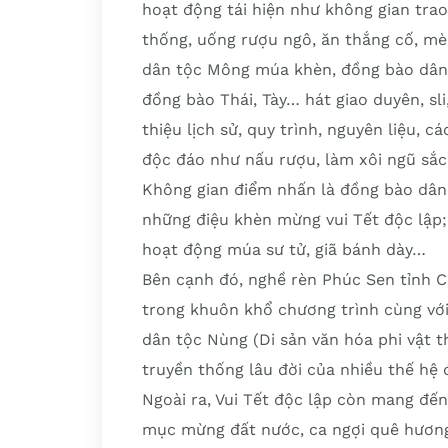
hoạt động tái hiện như không gian tra
thống, uống rượu ngô, ăn thắng cố, mè
dân tộc Mông múa khèn, đồng bào dân 
đồng bào Thái, Tày… hát giao duyên, sli
thiệu lịch sử, quy trình, nguyên liệu,
độc đáo như nấu rượu, làm xôi ngũ sắc,
Không gian điểm nhấn là đồng bào dân
những điệu khèn mừng vui Tết độc lập;
hoạt động múa sư tử, giã bánh dày…
Bên cạnh đó, nghề rèn Phúc Sen tỉnh Ca
trong khuôn khổ chương trình cùng vớ
dân tộc Nùng (Di sản văn hóa phi vật t
truyền thống lâu đời của nhiều thế hệ 
Ngoài ra, Vui Tết độc lập còn mang đến
mục mừng đất nước, ca ngợi quê hương 