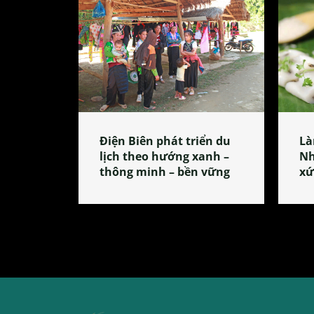
Điện Biên phát triển du
Là
lịch theo hướng xanh –
Nh
thông minh – bền vững
xứ