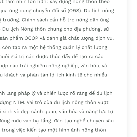
một tầm nhìn lớn hơn: xây dựng nông thôn theo
qua ứng dụng chuyển đổi số (CĐS). Du lịch nông
 trường. Chính sách cần hỗ trợ nông dân ứng
 Du lịch Nông thôn chung cho địa phương, sử
sản phẩm OCOP và đánh giá chất lượng dịch vụ.
 còn tạo ra một hệ thống quản lý chất lượng
huỗi giá trị cần được thúc đẩy để tạo ra các
t hợp các trải nghiệm nông nghiệp, văn hóa, và
du khách và phân tán lợi ích kinh tế cho nhiều
 lang pháp lý và chiến lược rõ ràng để du lịch
 dựng NTM. Vai trò của du lịch nông thôn vượt
ồi sinh vẻ đẹp cảnh quan, văn hóa và năng lực tự
đúng mức vào hạ tầng, đào tạo nghề chuyên sâu
 trong việc kiến tạo một hình ảnh nông thôn