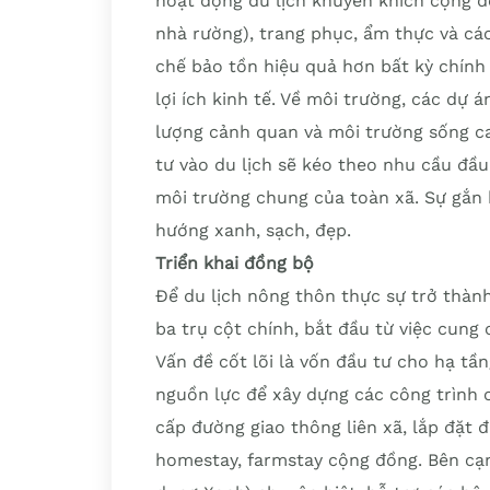
hoạt động du lịch khuyến khích cộng đ
nhà rường), trang phục, ẩm thực và các
chế bảo tồn hiệu quả hơn bất kỳ chính 
lợi ích kinh tế. Về môi trường, các dự 
lượng cảnh quan và môi trường sống cao 
tư vào du lịch sẽ kéo theo nhu cầu đầu
môi trường chung của toàn xã. Sự gắn 
hướng xanh, sạch, đẹp.
Triển khai đồng bộ
Để du lịch nông thôn thực sự trở thành
ba trụ cột chính, bắt đầu từ việc cung
Vấn đề cốt lõi là vốn đầu tư cho hạ tầ
nguồn lực để xây dựng các công trình 
cấp đường giao thông liên xã, lắp đặt 
homestay, farmstay cộng đồng. Bên cạnh