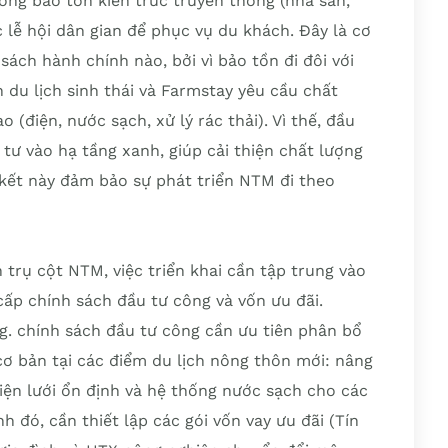
ồng bảo tồn kiến trúc truyền thống (nhà sàn,
 lễ hội dân gian để phục vụ du khách. Đây là cơ
sách hành chính nào, bởi vì bảo tồn đi đôi với
án du lịch sinh thái và Farmstay yêu cầu chất
(điện, nước sạch, xử lý rác thải). Vì thế, đầu
 tư vào hạ tầng xanh, giúp cải thiện chất lượng
kết này đảm bảo sự phát triển NTM đi theo
 trụ cột NTM, việc triển khai cần tập trung vào
 cấp chính sách đầu tư công và vốn ưu đãi.
ng. chính sách đầu tư công cần ưu tiên phân bổ
cơ bản tại các điểm du lịch nông thôn mới: nâng
điện lưới ổn định và hệ thống nước sạch cho các
 đó, cần thiết lập các gói vốn vay ưu đãi (Tín