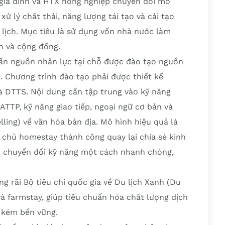
 gia đình và HTX nông nghiệp chuyển đổi mô
ử lý chất thải, năng lượng tái tạo và cải tạo
 lịch. Mục tiêu là sử dụng vốn nhà nước làm
n và cộng đồng.
cần nguồn nhân lực tại chỗ được đào tạo nguồn
. Chương trình đào tạo phải được thiết kế
à DTTS. Nội dung cần tập trung vào kỹ năng
TTP, kỹ năng giao tiếp, ngoại ngữ cơ bản và
lling) về văn hóa bản địa. Mô hình hiệu quả là
 chủ homestay thành công quay lại chia sẻ kinh
p chuyển đổi kỹ năng một cách nhanh chóng,
g rãi Bộ tiêu chí quốc gia về Du lịch Xanh (Du
à farmstay, giúp tiêu chuẩn hóa chất lượng dịch
, kém bền vững.