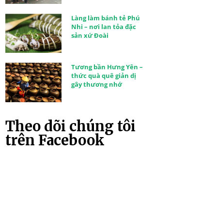
Làng làm bánh tẻ Phú
Nhi – nơi lan tỏa đặc
sản xứ Đoài
Tương bần Hưng Yên –
thức quà quê giản dị
gây thương nhớ
Theo dõi chúng tôi
trên Facebook