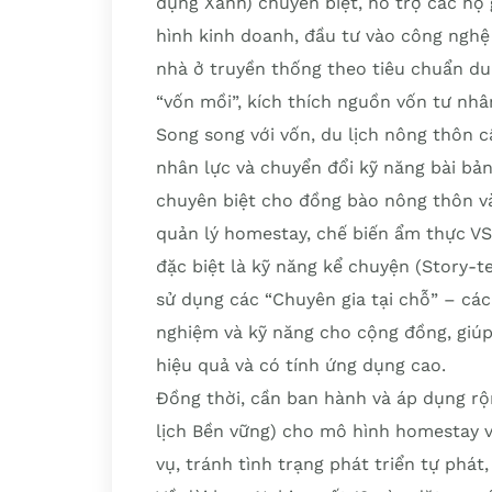
dụng Xanh) chuyên biệt, hỗ trợ các hộ
hình kinh doanh, đầu tư vào công nghệ x
nhà ở truyền thống theo tiêu chuẩn du
“vốn mồi”, kích thích nguồn vốn tư nhâ
Song song với vốn, du lịch nông thôn 
nhân lực và chuyển đổi kỹ năng bài bản
chuyên biệt cho đồng bào nông thôn v
quản lý homestay, chế biến ẩm thực VSA
đặc biệt là kỹ năng kể chuyện (Story-te
sử dụng các “Chuyên gia tại chỗ” – các
nghiệm và kỹ năng cho cộng đồng, giú
hiệu quả và có tính ứng dụng cao.
Đồng thời, cần ban hành và áp dụng rộn
lịch Bền vững) cho mô hình homestay v
vụ, tránh tình trạng phát triển tự phát