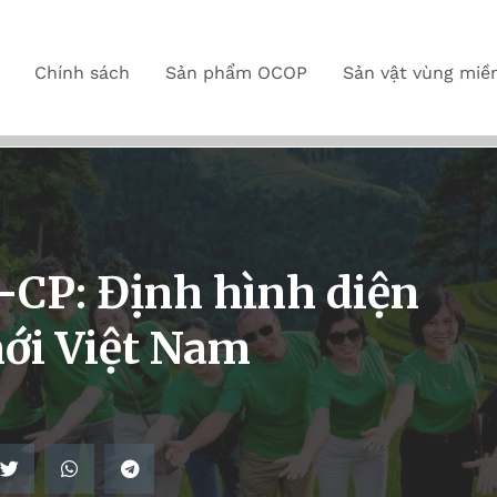
Chính sách
Sản phẩm OCOP
Sản vật vùng miề
-CP: Định hình diện
ới Việt Nam