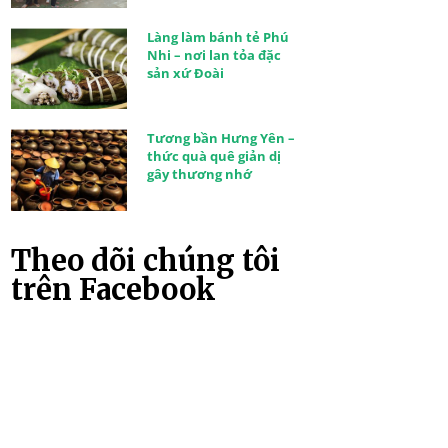
Làng làm bánh tẻ Phú
Nhi – nơi lan tỏa đặc
sản xứ Đoài
Tương bần Hưng Yên –
thức quà quê giản dị
gây thương nhớ
Theo dõi chúng tôi
trên Facebook