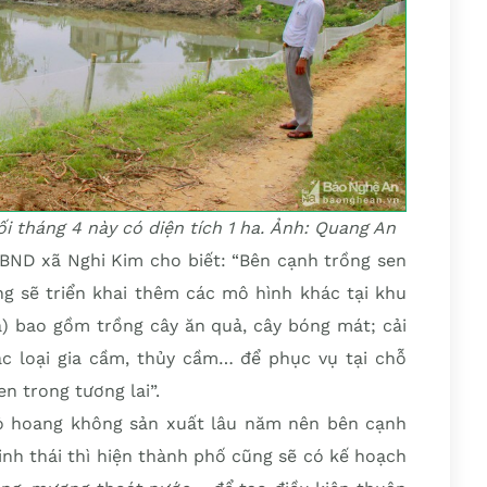
i tháng 4 này có diện tích 1 ha. Ảnh: Quang An
ND xã Nghi Kim cho biết: “Bên cạnh trồng sen
ng sẽ triển khai thêm các mô hình khác tại khu
a) bao gồm trồng cây ăn quả, cây bóng mát; cải
ác loại gia cầm, thủy cầm… để phục vụ tại chỗ
n trong tương lai”.
bỏ hoang không sản xuất lâu năm nên bên cạnh
sinh thái thì hiện thành phố cũng sẽ có kế hoạch