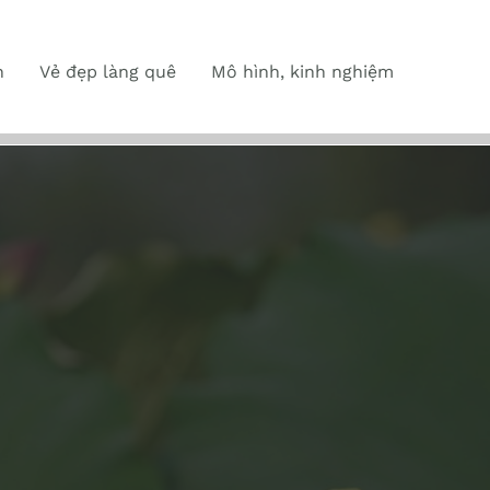
n
Vẻ đẹp làng quê
Mô hình, kinh nghiệm