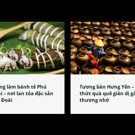
ng làm bánh tẻ Phú
Tương bần Hưng Yên –
i – nơi lan tỏa đặc sản
thức quà quê giản dị g
 Đoài
thương nhớ