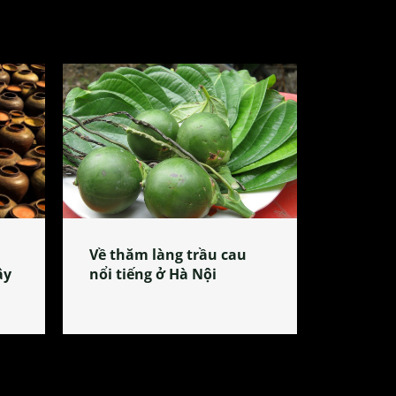
Về thăm làng trầu cau
ây
nổi tiếng ở Hà Nội