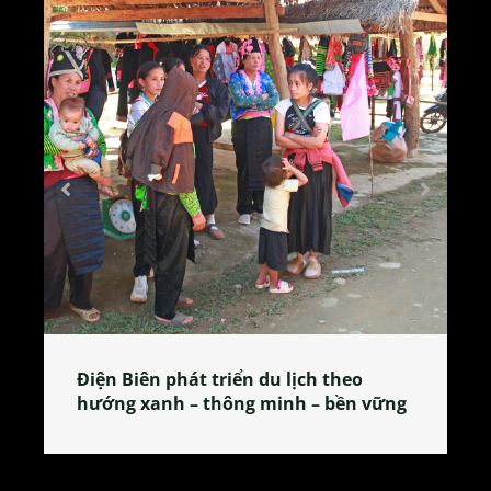
iện Biên phát triển du lịch theo
Làng làm 
ướng xanh – thông minh – bền vững
tỏa đặc s