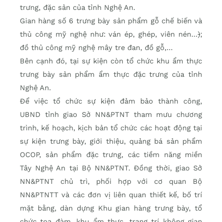
trưng, đặc sản của tỉnh Nghệ An.
Gian hàng số 6 trưng bày sản phẩm gỗ chế biến và
thủ công mỹ nghệ như: ván ép, ghép, viên nén…
)
;
đồ thủ công mỹ nghệ mây tre đan, đồ gỗ,…
Bên cạnh đó, tại sự kiện còn tổ chức khu ẩm thực
trưng bày sản phẩm ẩm thực đặc trưng của tỉnh
Nghệ An.
Để việc tổ chức sự kiện đảm bảo thành công,
UBND tỉnh giao Sở NN&PTNT tham mưu chương
trình, kế hoạch, kịch bản tổ chức các hoạt động tại
sự kiện trưng bày, giới thiệu, quảng bá sản phẩm
OCOP, sản phẩm đặc trưng, các tiềm năng miền
Tây Nghệ An tại Bộ NN&PTNT. Đồng thời, giao Sở
NN&PTNT chủ trì, phối hợp với cơ quan Bộ
NN&PTNTT và các đơn vị liên quan thiết kế, bố trí
mặt bằng, dàn dựng Khu gian hàng trưng bày, tổ
chức tọa đàm, khu ẩm thực, trang trí không gian