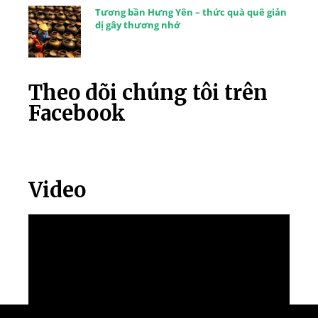
Tương bần Hưng Yên – thức quà quê giản
dị gây thương nhớ
Theo dõi chúng tôi trên
Facebook
Video