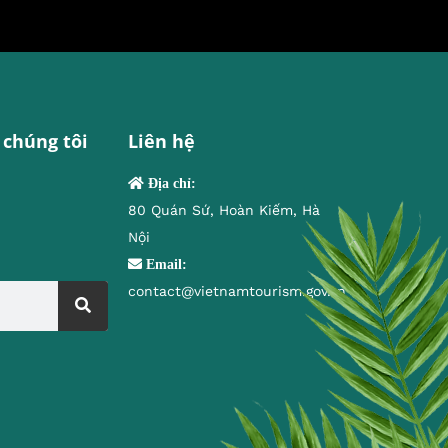
 chúng tôi
Liên hệ
Địa chỉ:
80 Quán Sứ, Hoàn Kiếm, Hà
Nội
Email:
contact@vietnamtourism.gov.vn