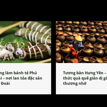
ng làm bánh tẻ Phú
Tương bần Hưng Yên –
i – nơi lan tỏa đặc sản
thức quà quê giản dị g
 Đoài
thương nhớ