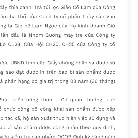
c dây thìa canh, Trà túi lọc Giảo Cổ Lam của Công
mắm hạ thổ của Công ty cổ phần Thủy sản Vạn
ng là Giò bê Lâm Ngọc của Hộ kinh doanh Giò
 lần đầu là Nhóm Gương mây tre của Công ty
ò CL28, Cửa Hội CH20, CH25 của Công ty cổ
ược UBND tỉnh cấp Giấy chứng nhận và được sử
g sao đạt được in trên bao bì sản phẩm; được
á phân hạng có giá trị trong 03 năm (36 tháng)
Phát triển nông thôn – Cơ quan thường trực
ổ chức công bố công khai sản phẩm được xếp
 tác xã, hộ sản xuất thực hiện việc sử dụng và
bao bì sản phẩm được công nhận theo quy định;
n việc kiểm tra sản phẩm OCOP định kỳ hằng năm