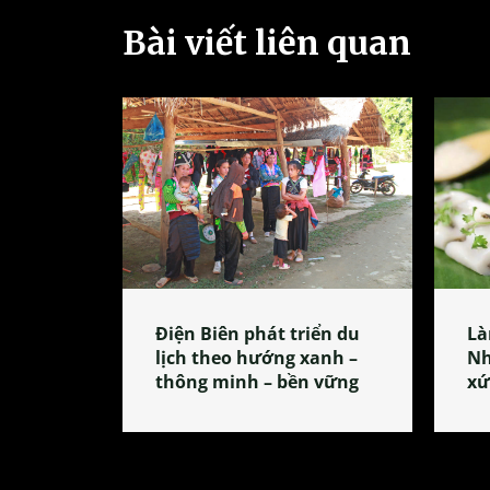
Bài viết liên quan
Điện Biên phát triển du
Là
lịch theo hướng xanh –
Nh
thông minh – bền vững
xứ