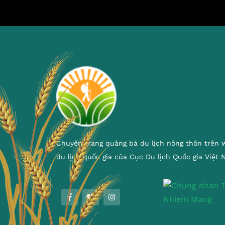
Chuyên trang quảng bá du lịch nông thôn trên 
du lịch quốc gia của Cục Du lịch Quốc gia Việt