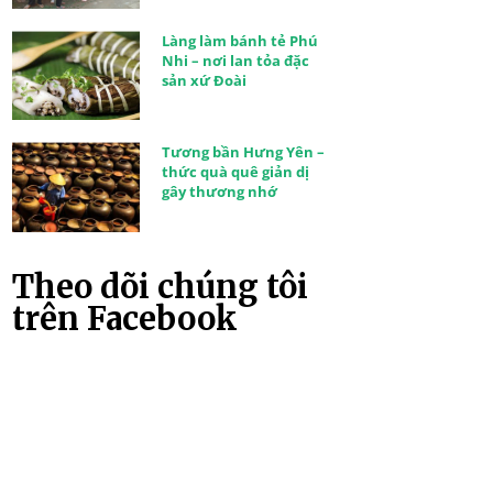
Làng làm bánh tẻ Phú
Nhi – nơi lan tỏa đặc
sản xứ Đoài
Tương bần Hưng Yên –
thức quà quê giản dị
gây thương nhớ
Theo dõi chúng tôi
trên Facebook