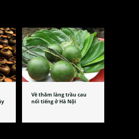
Về thăm làng trầu cau
ây
nổi tiếng ở Hà Nội