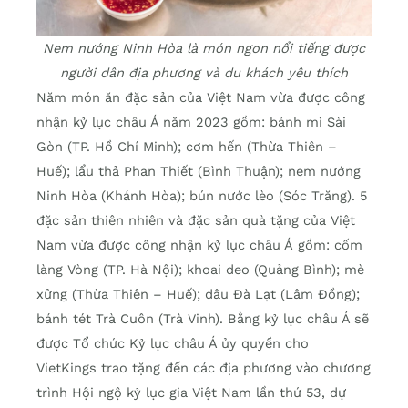
Nem nướng Ninh Hòa là món ngon nổi tiếng được
người dân địa phương và du khách yêu thích
Năm món ăn đặc sản của Việt Nam vừa được công
nhận kỷ lục châu Á năm 2023 gồm: bánh mì Sài
Gòn (TP. Hồ Chí Minh); cơm hến (Thừa Thiên –
Huế); lẩu thả Phan Thiết (Bình Thuận); nem nướng
Ninh Hòa (Khánh Hòa); bún nước lèo (Sóc Trăng). 5
đặc sản thiên nhiên và đặc sản quà tặng của Việt
Nam vừa được công nhận kỷ lục châu Á gồm: cốm
làng Vòng (TP. Hà Nội); khoai deo (Quảng Bình); mè
xửng (Thừa Thiên – Huế); dâu Đà Lạt (Lâm Đồng);
bánh tét Trà Cuôn (Trà Vinh). Bằng kỷ lục châu Á sẽ
được Tổ chức Kỷ lục châu Á ủy quyền cho
VietKings trao tặng đến các địa phương vào chương
trình Hội ngộ kỷ lục gia Việt Nam lần thứ 53, dự