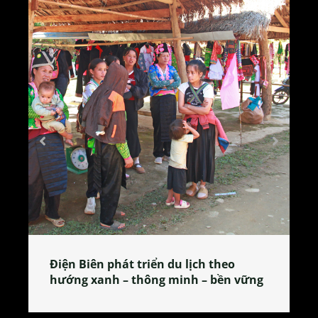
Làng làm bánh tẻ Phú Nhi – nơi lan
 vững
tỏa đặc sản xứ Đoài