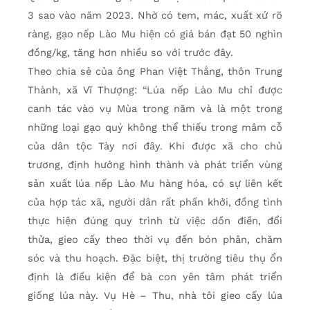
3 sao vào năm 2023. Nhờ có tem, mác, xuất xứ rõ
ràng, gạo nếp Lào Mu hiện có giá bán đạt 50 nghìn
đồng/kg, tăng hơn nhiều so với trước đây.
Theo chia sẻ của ông Phan Việt Thắng, thôn Trung
Thành, xã Vĩ Thượng: “Lúa nếp Lào Mu chỉ được
canh tác vào vụ Mùa trong năm và là một trong
những loại gạo quý không thể thiếu trong mâm cỗ
của dân tộc Tày nơi đây. Khi được xã cho chủ
trương, định hướng hình thành và phát triển vùng
sản xuất lúa nếp Lào Mu hàng hóa, có sự liên kết
của hợp tác xã, người dân rất phấn khởi, đồng tình
thực hiện đúng quy trình từ việc dồn điền, đổi
thửa, gieo cấy theo thời vụ đến bón phân, chăm
sóc và thu hoạch. Đặc biệt, thị trường tiêu thụ ổn
định là điều kiện để bà con yên tâm phát triển
giống lúa này. Vụ Hè – Thu, nhà tôi gieo cấy lúa