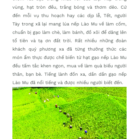
vùng, hạt tròn đều, trắng bóng và thơm dẻo. Cứ
đến mỗi vụ thu hoạch hay các dịp lễ, Tết, người
Tày trong xã lại mang lúa nếp Lào Mu về làm cốm,
chuẩn bị gạo làm chè, làm bánh, đồ xôi để dâng lên
tổ tiên và tạ ơn đất trời. Rất nhiều những đoàn
khách quý phương xa đã từng thưởng thức các
món ẩm thực được chế biến từ hạt gạo nếp Lào Mu
đều tấm tắc khen ngon, mua về làm quà biếu người
thân, bạn bè. Tiếng lành đồn xa, dần dần gạo nếp
Lào Mu đã nổi tiếng và được nhiều người biết đến.