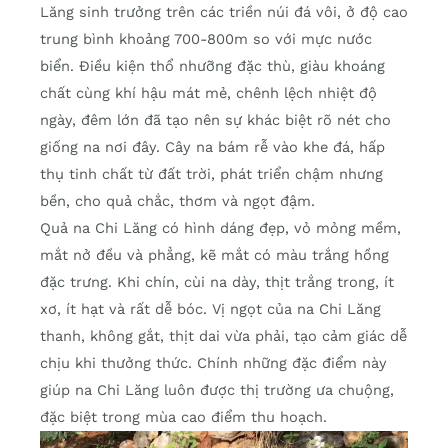
Lăng sinh trưởng trên các triền núi đá vôi, ở độ cao
trung bình khoảng 700-800m so với mực nước
biển. Điều kiện thổ nhưỡng đặc thù, giàu khoáng
chất cùng khí hậu mát mẻ, chênh lệch nhiệt độ
ngày, đêm lớn đã tạo nên sự khác biệt rõ nét cho
giống na nơi đây. Cây na bám rễ vào khe đá, hấp
thụ tinh chất từ đất trời, phát triển chậm nhưng
bền, cho quả chắc, thơm và ngọt đậm.
Quả na Chi Lăng có hình dáng đẹp, vỏ mỏng mềm,
mắt nở đều và phẳng, kẽ mắt có màu trắng hồng
đặc trưng. Khi chín, cùi na dày, thịt trắng trong, ít
xơ, ít hạt và rất dễ bóc. Vị ngọt của na Chi Lăng
thanh, không gắt, thịt dai vừa phải, tạo cảm giác dễ
chịu khi thưởng thức. Chính những đặc điểm này
giúp na Chi Lăng luôn được thị trường ưa chuộng,
đặc biệt trong mùa cao điểm thu hoạch.