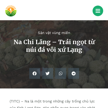
Sản vật vùng miền
Na Chi Lăng – Trái ngọt từ
núi đá vôi xứ Lạng
(TITC) – Na là một trong những cây trồng chủ lực
của tỉnh Lạng Sơn, góp phần quan trọng vào phát