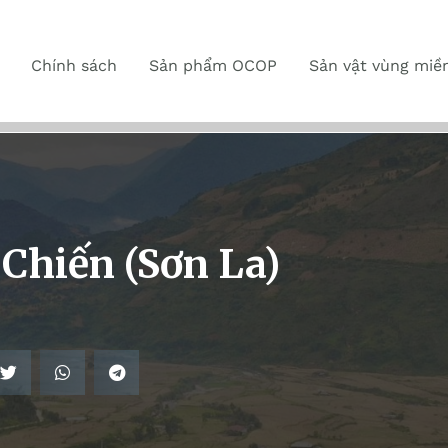
Chính sách
Sản phẩm OCOP
Sản vật vùng miề
Chiến (Sơn La)