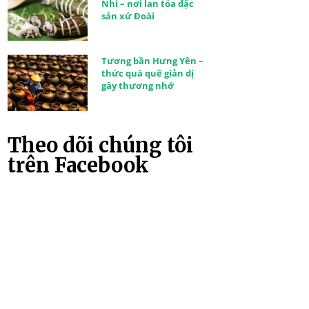
Nhi – nơi lan tỏa đặc
sản xứ Đoài
Tương bần Hưng Yên –
thức quà quê giản dị
gây thương nhớ
Theo dõi chúng tôi
trên Facebook