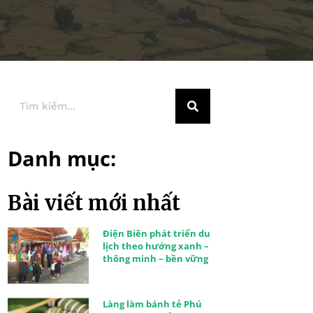
Danh mục:
Bài viết mới nhất
Điện Biên phát triển du
lịch theo hướng xanh –
thông minh – bền vững
Làng làm bánh tẻ Phú