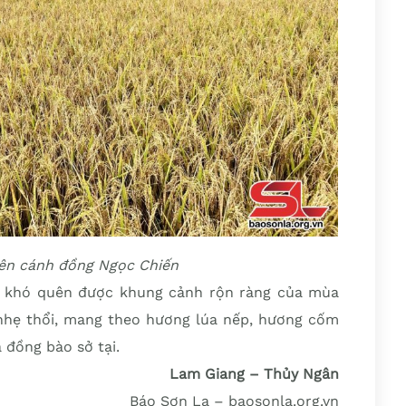
rên cánh đồng Ngọc Chiến
ẽ khó quên được khung cảnh rộn ràng của mùa
 nhẹ thổi, mang theo hương lúa nếp, hương cốm
 đồng bào sở tại.
Lam Giang – Thủy Ngân
Báo Sơn La – baosonla.org.vn