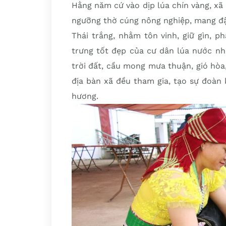
Hằng năm cứ vào dịp lúa chín vàng, xã
ngưỡng thờ cúng nông nghiệp, mang đậ
Thái trắng, nhằm tôn vinh, giữ gìn, p
trưng tốt đẹp của cư dân lúa nước nhiề
trời đất, cầu mong mưa thuận, gió hò
địa bàn xã đều tham gia, tạo sự đoàn
hương.