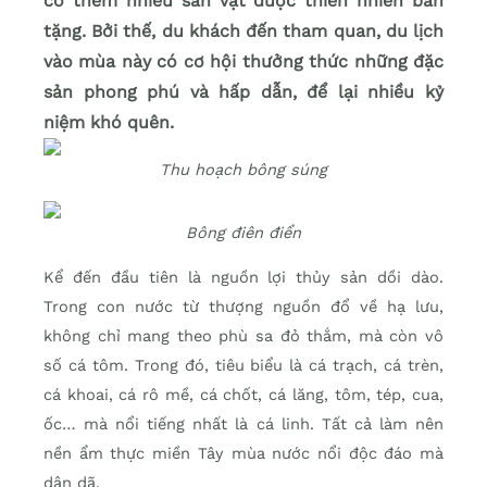
có thêm nhiều sản vật được thiên nhiên ban
tặng. Bởi thế, du khách đến tham quan, du lịch
vào mùa này có cơ hội thưởng thức những đặc
sản phong phú và hấp dẫn, để lại nhiều kỷ
niệm khó quên.
Thu hoạch bông súng
Bông điên điển
Kể đến đầu tiên là nguồn lợi thủy sản dồi dào.
Trong con nước từ thượng nguồn đổ về hạ lưu,
không chỉ mang theo phù sa đỏ thắm, mà còn vô
số cá tôm. Trong đó, tiêu biểu là cá trạch, cá trèn,
cá khoai, cá rô mề, cá chốt, cá lăng, tôm, tép, cua,
ốc… mà nổi tiếng nhất là cá linh. Tất cả làm nên
nền ẩm thực miền Tây mùa nước nổi độc đáo mà
dân dã.