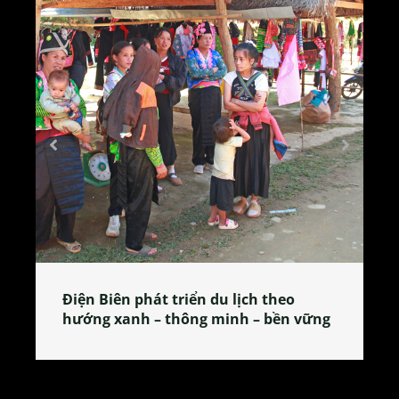
heo
Làng làm bánh tẻ Phú Nhi – nơi lan
ền vững
tỏa đặc sản xứ Đoài