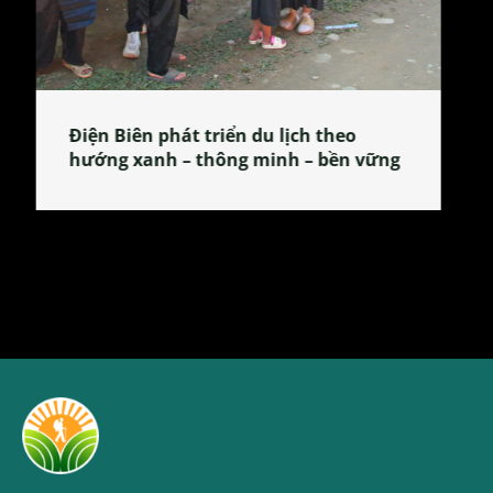
Làng làm bánh tẻ Phú Nhi – nơi lan
tỏa đặc sản xứ Đoài