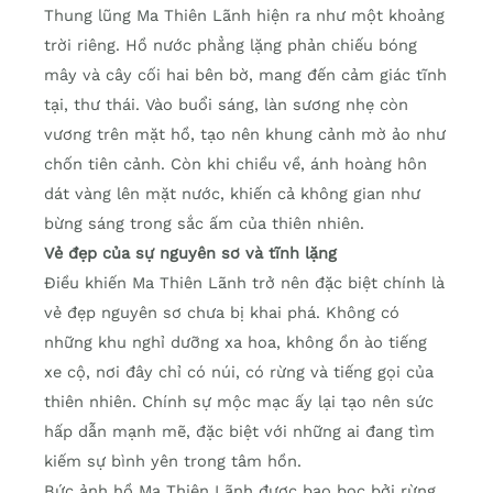
Thung lũng Ma Thiên Lãnh hiện ra như một khoảng
trời riêng. Hồ nước phẳng lặng phản chiếu bóng
mây và cây cối hai bên bờ, mang đến cảm giác tĩnh
tại, thư thái. Vào buổi sáng, làn sương nhẹ còn
vương trên mặt hồ, tạo nên khung cảnh mờ ảo như
chốn tiên cảnh. Còn khi chiều về, ánh hoàng hôn
dát vàng lên mặt nước, khiến cả không gian như
bừng sáng trong sắc ấm của thiên nhiên.
Vẻ đẹp của sự nguyên sơ và tĩnh lặng
Điều khiến Ma Thiên Lãnh trở nên đặc biệt chính là
vẻ đẹp nguyên sơ chưa bị khai phá. Không có
những khu nghỉ dưỡng xa hoa, không ồn ào tiếng
xe cộ, nơi đây chỉ có núi, có rừng và tiếng gọi của
thiên nhiên. Chính sự mộc mạc ấy lại tạo nên sức
hấp dẫn mạnh mẽ, đặc biệt với những ai đang tìm
kiếm sự bình yên trong tâm hồn.
Bức ảnh hồ Ma Thiên Lãnh được bao bọc bởi rừng