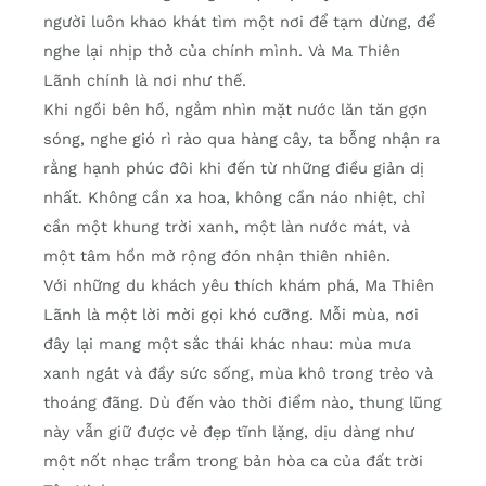
người luôn khao khát tìm một nơi để tạm dừng, để
nghe lại nhịp thở của chính mình. Và Ma Thiên
Lãnh chính là nơi như thế.
Khi ngồi bên hồ, ngắm nhìn mặt nước lăn tăn gợn
sóng, nghe gió rì rào qua hàng cây, ta bỗng nhận ra
rằng hạnh phúc đôi khi đến từ những điều giản dị
nhất. Không cần xa hoa, không cần náo nhiệt, chỉ
cần một khung trời xanh, một làn nước mát, và
một tâm hồn mở rộng đón nhận thiên nhiên.
Với những du khách yêu thích khám phá, Ma Thiên
Lãnh là một lời mời gọi khó cưỡng. Mỗi mùa, nơi
đây lại mang một sắc thái khác nhau: mùa mưa
xanh ngát và đầy sức sống, mùa khô trong trẻo và
thoáng đãng. Dù đến vào thời điểm nào, thung lũng
này vẫn giữ được vẻ đẹp tĩnh lặng, dịu dàng như
một nốt nhạc trầm trong bản hòa ca của đất trời