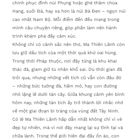
chinh phục đỉnh núi Phụng hoặc ghé thăm chùa
Hang, suối Đá, hay xa hơn là núi Bà Đen – ngọn núi
cao nhất Nam Bộ. Mỗi điểm đến đều mang trong
mình câu chuyện riêng, góp phần làm nên hành
trình khám phá đầy cảm xúc.
Không chỉ có cảnh sắc nên thơ, Ma Thiên Lãnh còn
lưu giữ dấu tích của một thời quá khứ oai hùng.
Trong thời Pháp thuộc, nơi đây từng là khu khai
thác đá, giam giữ tù nhân khổ sai. Dù thời gian đã
trôi qua, nhưng những vết tích cũ vẫn còn đâu đó
– những bức tường đá, hầm mỏ, hay con đường
nhỏ lặng lẽ dưới tán cây. Giữa khung cảnh yên bình
hôm nay, những tàn tích ấy trở thành lời nhắc nhớ
về một giai đoạn bi tráng của vùng đất Tây Ninh.
Có lẽ Ma Thiên Lãnh hấp dẫn nhất không chỉ vì vẻ
đẹp tự nhiên, mà vì nơi đây mang lại sự tĩnh tại và
chữa lành. Trong thế giới hiện đại đầy ồn ào, con