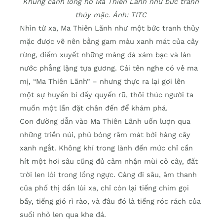
Khung cảnh lòng hồ Ma Thiên Lãnh như bức tranh
thủy mặc. Ảnh: TITC
Nhìn từ xa, Ma Thiên Lãnh như một bức tranh thủy
mặc được vẽ nên bằng gam màu xanh mát của cây
rừng, điểm xuyết những mảng đá xám bạc và làn
nước phẳng lặng tựa gương. Cái tên nghe có vẻ ma
mị, “Ma Thiên Lãnh” – nhưng thực ra lại gợi lên
một sự huyền bí đầy quyến rũ, thôi thúc người ta
muốn một lần đặt chân đến để khám phá.
Con đường dẫn vào Ma Thiên Lãnh uốn lượn qua
những triền núi, phủ bóng râm mát bởi hàng cây
xanh ngắt. Không khí trong lành đến mức chỉ cần
hít một hơi sâu cũng đủ cảm nhận mùi cỏ cây, đất
trời len lỏi trong lồng ngực. Càng đi sâu, âm thanh
của phố thị dần lùi xa, chỉ còn lại tiếng chim gọi
bầy, tiếng gió rì rào, và đâu đó là tiếng róc rách của
suối nhỏ len qua khe đá.