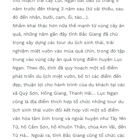
thu hoạch trái cây Lục Ngạn bắt đầu từ tháng 5
năm trước đến tháng 3 năm sau (từ vải thiều, sau
đó đến nhãn, bưởi, cam, ổi, táo…).
Nhằm khai thác hơn nữa thế mạnh từ vùng cây ăn
quả, những năm gần đây tỉnh Bắc Giang đã chú
trọng xây dựng các tour du lịch sinh thái, trải
nghiệm miệt vườn vào mùa quả chín, trong đó tập
trung vào vùng cây ăn quả trọng điểm huyện Lục
Ngạn. Theo đó, tỉnh đã quy hoạch một số điểm
phát triển du lịch miệt vườn, bố trí các điểm đến
đẹp, thuận lợi cho hành trình của du khách tại các
xã Quý Sơn, Hồng Giang, Thanh Hải… Lục Ngạn
cũng là địa điểm thích hợp tổ chức những tour du
lịch sinh thái vườn đồi kết hợp với một số điểm
văn hóa tâm linh trong và ngoài huyện như Tây Yên
Tử, hồ Cấm Sơn, hồ Khuôn Thần, chùa Am Vãi, đền
Từ Hả… Ngoài ra, tỉnh Bắc Giang cũng tổ chức các