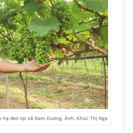
 hạ đen tại xã Nam Dương. Ảnh: Khúc Thị Nga