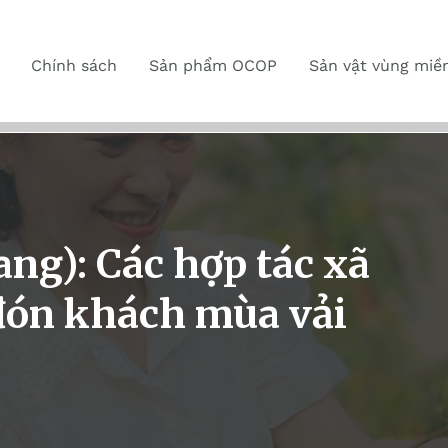
Chính sách
Sản phẩm OCOP
Sản vật vùng miề
ng): Các hợp tác xã
 đón khách mùa vải