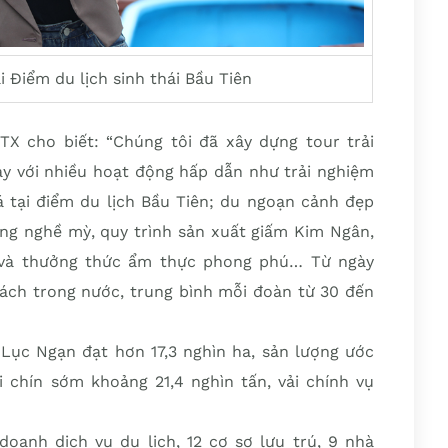
 Điểm du lịch sinh thái Bầu Tiên
X cho biết: “Chúng tôi đã xây dựng tour trải
ày với nhiều hoạt động hấp dẫn như trải nghiệm
á tại điểm du lịch Bầu Tiên; du ngoạn cảnh đẹp
ng nghề mỳ, quy trình sản xuất giấm Kim Ngân,
 và thưởng thức ẩm thực phong phú… Từ ngày
ách trong nước, trung bình mỗi đoàn từ 30 đến
n Lục Ngạn đạt hơn 17,3 nghìn ha, sản lượng ước
i chín sớm khoảng 21,4 nghìn tấn, vải chính vụ
oanh dịch vụ du lịch, 12 cơ sơ lưu trú, 9 nhà