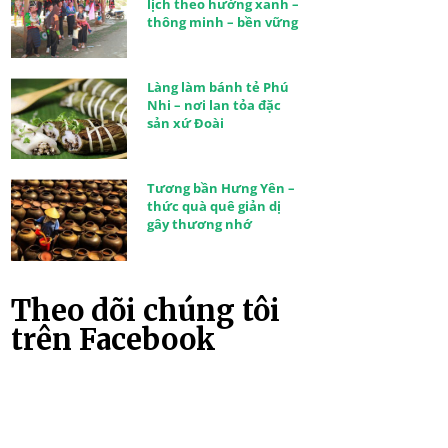
lịch theo hướng xanh –
thông minh – bền vững
Làng làm bánh tẻ Phú
Nhi – nơi lan tỏa đặc
sản xứ Đoài
Tương bần Hưng Yên –
thức quà quê giản dị
gây thương nhớ
Theo dõi chúng tôi
trên Facebook