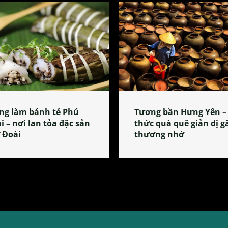
ng làm bánh tẻ Phú
Tương bần Hưng Yên –
i – nơi lan tỏa đặc sản
thức quà quê giản dị g
 Đoài
thương nhớ