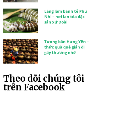
Làng làm bánh tẻ Phú
Nhi – nơi lan tỏa đặc
sản xứ Đoài
Tương bần Hưng Yên –
thức quà quê giản dị
gây thương nhớ
Theo dõi chúng tôi
trên Facebook