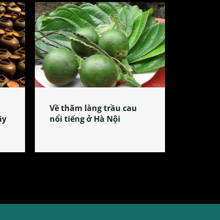
Về thăm làng trầu cau
ây
nổi tiếng ở Hà Nội