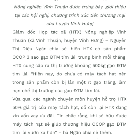
Nông nghiệp Vĩnh Thuận được trưng bày, giới thiệu
tại các hội nghị, chương trình xúc tiến thương mại
của huyện Vĩnh Hưng
Giám đốc Hợp tác xã (HTX) Nông nghiệp Vĩnh
Thuận (xã Vĩnh Thuận, huyện Vĩnh Hưng) – Nguyễn
Thị Diệu Ngân chia sẻ, hiện HTX có sản phẩm
OCOP 3 sao gạo ĐTM tím lài, trung bình mỗi tháng,
HTX cung cấp ra thị trường khoảng 500kg gạo ĐTM
tím lài. “Hiện nay, do chưa có máy tách hạt nên
trong sản phẩm còn bị lẫn một ít gạo trắng, làm
hạn chế thị trường của gạo ĐTM tím lài.
Vừa qua, các ngành chuyên môn huyện hỗ trợ HTX
50% giá trị của máy tách hạt, số còn lại HTX đang
xin vốn vay ưu đãi. Tin chắc rằng, khi sở hữu được
máy tách hạt sẽ giúp thương hiệu OCOP gạo ĐTM
tím lài vươn xa hơn” – bà Ngân chia sẻ thêm.