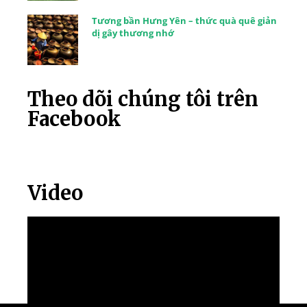
Tương bần Hưng Yên – thức quà quê giản
dị gây thương nhớ
Theo dõi chúng tôi trên
Facebook
Video