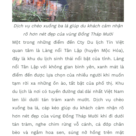
Dịch vụ chèo xuồng ba lá giúp du khách cảm nhận
rõ hơn nét đẹp của vùng Đồng Tháp Mười
Một trong những điểm đến Cty Du lịch Tín Việt
quan tâm là Làng nổi Tân Lập (huyện Mộc Hóa),
đây là khu du lịch sinh thái nổi bật của tỉnh. Làng
nổi Tân Lập với không gian bình yên, xanh mát là
điểm đến được lựa chọn của nhiều người khi muốn
tạm rời xa những ồn ào, tất bật của phố thị. Khu
du lịch là nơi có tuyến đường dal dài nhất Việt Nam
len lỏi dưới tán tràm xanh mướt. Dịch vụ chèo
xuồng ba lá, cáp kéo giúp du khách cảm nhận rõ
hơn nét đẹp của vùng Đồng Tháp Mười khi đi dưới
tán tràm, nghe chim rừng vỗ cánh, cá đớp chân
bèo và ngắm hoa sen, súng nở hồng trên mặt