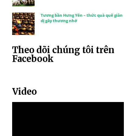
Tương bần Hưng Yên – thức quà quê giản
dị gây thương nhớ
Theo dõi chúng tôi trên
Facebook
Video