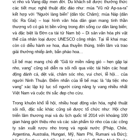
vị nho và Vang dậy men đời. Du khách sẽ được thưởng thức
các tiết mục nghệ thuật độc đáo như: múa “Vũ nữ Ap-sa-ra”
kết hợp với “Người làng biển” (dân tộc Chăm); múa Náp (dân
tộc Ra Glai) – loại hình văn hóa dân gian mang tinh thần
thượng võ có giá trị bền vững trong đời sống cư dân làng biển;
và đặc biệt là Đờn ca tài tử Nam bộ – Di sản văn hóa phi vật
thể của nhân loại được UNESCO công nhận. Tại lễ khai mạc
còn có diễu hành xe hoa, đua thuyền thúng, triển lãm và trao
giải thưởng nhiếp ảnh, bắn pháo hoa…
Lễ bế mạc mang chủ đề “Giã từ miền nắng gió – hẹn gặp lại
nho, vang” cũng sẽ diễn ra sôi nổi qua việc tái hiện các hoạt
động đánh cá, dệt vải, chăm sóc nho, vui chơi, lễ hội… của
người Ninh Thuận. Điểm nhấn của lễ bế mạc là “dạ tiệc nho
vang” xác lập kỷ lục số người cùng nâng ly vang nhiều nhất
Việt Nam và cuộc thi sắc đẹp cho cừu.
Trong khuôn khổ lễ hội, nhiều hoạt động văn hóa, nghệ thuật
sôi nổi, đặc sắc khác cũng sẽ được tổ chức như: Hội chợ
triển lãm thương mại và du lịch quốc tế 2014 với khoảng 100
gian hàng giới thiệu nho và các sản phẩm từ nho của các công
ty sản xuất rượu nho trong và ngoài nước (Pháp, Chile,
Argentina, Australia, Hungari, Mỹ, Nam Phi, Rumani và Đức);