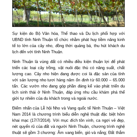
Sự kiện do Bộ Văn hóa, Thể thao và Du lịch phối hợp với
UBND tỉnh Ninh Thuận tổ chức nhằm phát huy tiềm năng kinh
tế to lớn của cây nho, đồng thời quảng bá, thu hút khách du
lịch đến với tỉnh Ninh Thuận.
Ninh Thuận là vùng đất có nhiều điều kiện thuận lợi để phát
triển các loại cây trồng, vật nuôi đặc thù có năng suất, chất
lượng cao. Cây nho hiện đang được coi là đặc sản của tỉnh
với sản lượng nho tươi hàng năm ổn định từ 60.000 – 65.000
tấn. Các vườn nho đang góp phần đáng kể vào phát triển du
lịch sinh thái ở Ninh Thuận, đáp ứng nhu cầu khám phá thế
giới tự nhiên của du khách trong và ngoài nước.
Điểm nhấn của Lễ hội Nho và Vang quốc tế Ninh Thuận – Việt
Nam 2014 là chương trình biểu diễn nghệ thuật đặc biệt hôm
khai mạc (17/7/2014). Với mục đích tôn vinh, ca ngợi vẻ đẹp,
nét quyến rũ của đất và người Ninh Thuận, chương trình nghệ
thuật sẽ gồm 3 chương: Âm vang biển, gió và nắng; Đất thắm