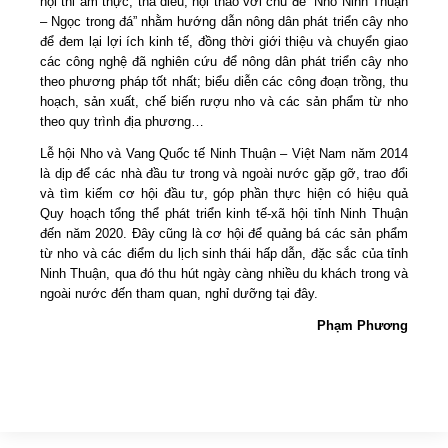
hội thi ẩm thực, thả diều; hội thảo với chủ đề “Nho Ninh Thuận
– Ngọc trong đá” nhằm hướng dẫn nông dân phát triển cây nho
để đem lại lợi ích kinh tế, đồng thời giới thiệu và chuyển giao
các công nghệ đã nghiên cứu để nông dân phát triển cây nho
theo phương pháp tốt nhất; biểu diễn các công đoạn trồng, thu
hoạch, sản xuất, chế biến rượu nho và các sản phẩm từ nho
theo quy trình địa phương…
Lễ hội Nho và Vang Quốc tế Ninh Thuận – Việt Nam năm 2014
là dịp để các nhà đầu tư trong và ngoài nước gặp gỡ, trao đổi
và tìm kiếm cơ hội đầu tư, góp phần thực hiện có hiệu quả
Quy hoạch tổng thể phát triển kinh tế-xã hội tỉnh Ninh Thuận
đến năm 2020. Đây cũng là cơ hội để quảng bá các sản phẩm
từ nho và các điểm du lịch sinh thái hấp dẫn, đặc sắc của tỉnh
Ninh Thuận, qua đó thu hút ngày càng nhiều du khách trong và
ngoài nước đến tham quan, nghỉ dưỡng tại đây.
Phạm Phương