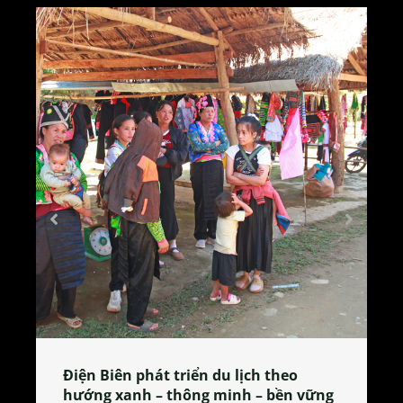
Làng làm bánh tẻ Phú Nhi – nơi lan
ng
tỏa đặc sản xứ Đoài