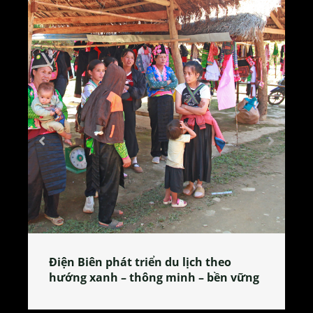
o
Làng làm bánh tẻ Phú Nhi – nơi lan
n vững
tỏa đặc sản xứ Đoài