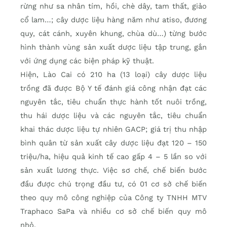
rừng như sa nhân tím, hồi, chè dây, tam thất, giảo
cổ lam…; cây dược liệu hàng năm như atiso, đương
quy, cát cánh, xuyên khung, chùa dù…) từng bước
hình thành vùng sản xuất dược liệu tập trung, gắn
với ứng dụng các biện pháp kỹ thuật.
Hiện, Lào Cai có 210 ha (13 loại) cây dược liệu
trồng đã được Bộ Y tế đánh giá công nhận đạt các
nguyên tắc, tiêu chuẩn thực hành tốt nuôi trồng,
thu hái dược liệu và các nguyên tắc, tiêu chuẩn
khai thác dược liệu tự nhiên GACP; giá trị thu nhập
bình quân từ sản xuất cây dược liệu đạt 120 – 150
triệu/ha, hiệu quả kinh tế cao gấp 4 – 5 lần so với
sản xuất lương thực. Việc sơ chế, chế biến bước
đầu được chú trọng đầu tư, có 01 cơ sở chế biến
theo quy mô công nghiệp của Công ty TNHH MTV
Traphaco SaPa và nhiều cơ sở chế biến quy mô
nhỏ.