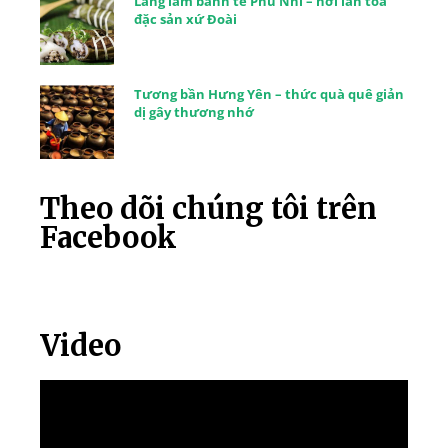
Làng làm bánh tẻ Phú Nhi – nơi lan tỏa
đặc sản xứ Đoài
Tương bần Hưng Yên – thức quà quê giản
dị gây thương nhớ
Theo dõi chúng tôi trên
Facebook
Video