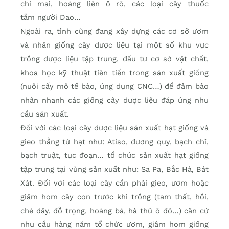
chi mai, hoàng liên ô rô, các loại cây thuốc
tắm người Dao…
Ngoài ra, tỉnh cũng đang xây dựng các cơ sở ươm
và nhân giống cây dược liệu tại một số khu vực
trồng dược liệu tập trung, đầu tư cơ sở vật chất,
khoa học kỹ thuật tiên tiến trong sản xuất giống
(nuôi cấy mô tế bào, ứng dụng CNC…) để đảm bảo
nhân nhanh các giống cây dược liệu đáp ứng nhu
cầu sản xuất.
Đối với các loại cây dược liệu sản xuất hạt giống và
gieo thẳng từ hạt như: Atiso, đương quy, bạch chỉ,
bạch truật, tục đoạn… tổ chức sản xuất hạt giống
tập trung tại vùng sản xuất như: Sa Pa, Bắc Hà, Bát
Xát. Đối với các loại cây cần phải gieo, ươm hoặc
giâm hom cây con trước khi trồng (tam thất, hồi,
chè dây, đỗ trọng, hoàng bá, hà thủ ô đỏ…) căn cứ
nhu cầu hàng năm tổ chức ươm, giâm hom giống