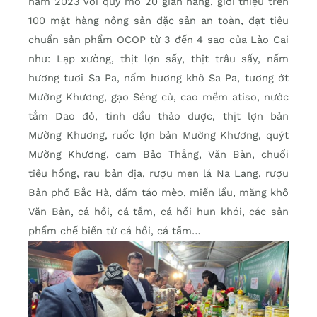
năm 2023 với quy mô 20 gian hàng, giới thiệu trên
100 mặt hàng nông sản đặc sản an toàn, đạt tiêu
chuẩn sản phẩm OCOP từ 3 đến 4 sao của Lào Cai
như: Lạp xường, thịt lợn sấy, thịt trâu sấy, nấm
hương tươi Sa Pa, nấm hương khô Sa Pa, tương ớt
Mường Khương, gạo Séng cù, cao mềm atiso, nước
tắm Dao đỏ, tinh dầu thảo dược, thịt lợn bản
Mường Khương, ruốc lợn bản Mường Khương, quýt
Mường Khương, cam Bảo Thắng, Văn Bàn, chuối
tiêu hồng, rau bản địa, rượu men lá Na Lang, rượu
Bản phố Bắc Hà, dấm táo mèo, miến lẩu, măng khô
Văn Bàn, cá hồi, cá tầm, cá hồi hun khói, các sản
phẩm chế biến từ cá hồi, cá tầm…