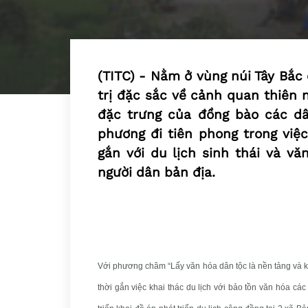
(TITC) - Nằm ở vùng núi Tây Bắc
trị đặc sắc về cảnh quan thiên 
đặc trưng của đồng bào các dâ
phương đi tiên phong trong việc
gắn với du lịch sinh thái và v
người dân bản địa.
Với phương châm “Lấy văn hóa dân tộc là nền tảng và ki
thời gắn việc khai thác du lịch với bảo tồn văn hóa các