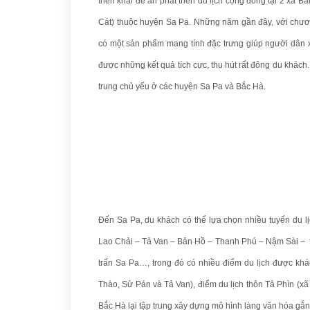
triển khai đề án phát triển du lịch cộng đồng tại 2 xã B
Cát) thuộc huyện Sa Pa. Những năm gần đây, với chương
có một sản phẩm mang tính đặc trưng giúp người dân x
được những kết quả tích cực, thu hút rất đông du khách
trung chủ yếu ở các huyện Sa Pa và Bắc Hà.
Đến Sa Pa, du khách có thể lựa chọn nhiều tuyến du lị
Lao Chải – Tả Van – Bản Hồ – Thanh Phú – Nậm Sài – thị
trấn Sa Pa…, trong đó có nhiều điểm du lịch được khá
Thào, Sử Pán và Tả Van), điểm du lịch thôn Tả Phìn (x
Bắc Hà lại tập trung xây dựng mô hình làng văn hóa gắn 