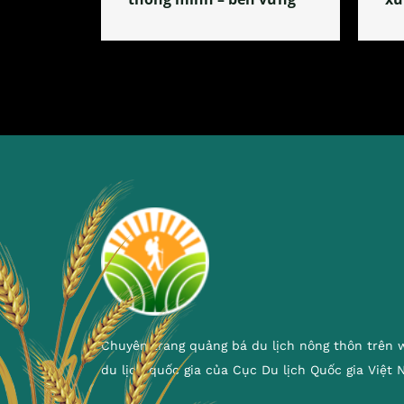
Chuyên trang quảng bá du lịch nông thôn trên 
du lịch quốc gia của Cục Du lịch Quốc gia Việt