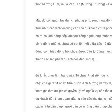
thôn Mường Lum, xã La Pán Tẩn (Mường Khương) – Bả
Mặc dù có nguồn lực du lịch phong phú, song hoạt động
thức như: các dịch vụ cung cấp cho du khách chưa phon
chưa có khả năng tiếp xúc với công nghệ, phụ thuộc v
cộng đồng nhỏ lẻ, chưa có sự liên kết giữa các hộ dân 
đồng còn thiếu đồng bộ, chưa được đầu tư đúng mức; c
thành các sản phẩm du lịch độc đáo, mới lạ…
Để khắc phục tình trạng này, Tổ chức Phát triển du lịc
chặt chẽ giữa “4 nhà”: Nhà nước định hướng và xây dựn
tham gia làm du lịch có quyền lợi và nghĩa vụ bảo tồn
du khách đến tham quan, đầu tư vào các khu du lịch, nâ
các nhà tư vấn giúp người dân có những biện pháp phát