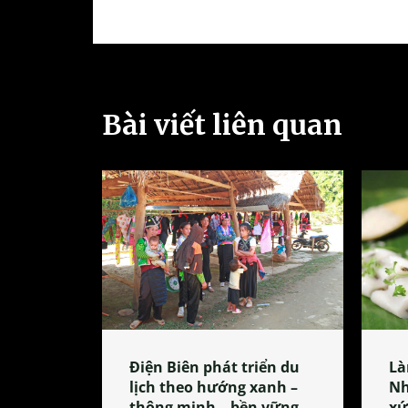
Bài viết liên quan
Điện Biên phát triển du
Là
lịch theo hướng xanh –
Nh
thông minh – bền vững
xứ