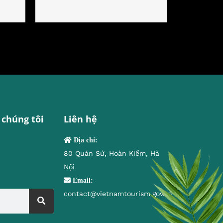
 chúng tôi
Liên hệ
Địa chỉ:
80 Quán Sứ, Hoàn Kiếm, Hà
Nội
Email:
contact@vietnamtourism.gov.vn