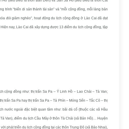
ản Hồ (tiêu biểu là thôn Bản Dền) và San Sả Hồ (tiêu biểu là thôn Cát
 trình “biến di sản thành tài sản” và “mỗi cộng đồng, mỗi làng bản
óa đói giảm nghèo”, hoạt động du lịch cộng đồng ở Lào Cai đã đạt
. Hiện nay, Lào Cai đã xây dựng được 13 điểm du lịch cộng đồng, tập
ch cộng đồng như: thị trấn Sa Pa – Ý Linh Hồ – Lao Chải – Tả Van;
 trấn Sa Pa hay thị trấn Sa Pa – Tả Phìn – Móng Sến – Tắc Cô – thị
ch nước ngoài đặc biệt quan tâm như: bãi đá cổ (thuộc các xã Hầu
ã Tả Van), điểm du lịch Cầu Mây ở thôn Tà Chải (xã Bản Hồ)… Huyện
với phát triển du lịch cộng đồng tại các thôn Trung Đô (xã Bảo Nhai),