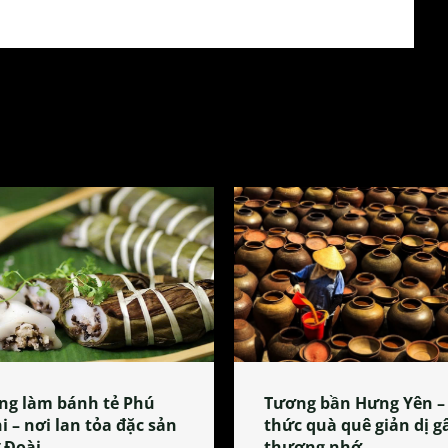
ng làm bánh tẻ Phú
Tương bần Hưng Yên –
i – nơi lan tỏa đặc sản
thức quà quê giản dị g
 Đoài
thương nhớ