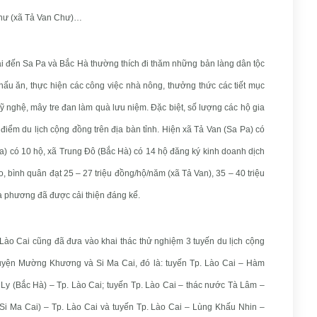
n Chư (xã Tả Van Chư)…
ài đến Sa Pa và Bắc Hà thường thích đi thăm những bản làng dân tộc
ấu ăn, thực hiện các công việc nhà nông, thưởng thức các tiết mục
nghệ, mây tre đan làm quà lưu niệm. Đặc biệt, số lượng các hộ gia
 điểm du lịch cộng đồng trên địa bàn tỉnh. Hiện xã Tả Van (Sa Pa) có
a) có 10 hộ, xã Trung Đô (Bắc Hà) có 14 hộ đăng ký kinh doanh dịch
, bình quân đạt 25 – 27 triệu đồng/hộ/năm (xã Tả Van), 35 – 40 triệu
ịa phương đã được cải thiện đáng kể.
 Lào Cai cũng đã đưa vào khai thác thử nghiệm 3 tuyến du lịch cộng
huyện Mường Khương và Si Ma Cai, đó là: tuyến Tp. Lào Cai – Hàm
 (Bắc Hà) – Tp. Lào Cai; tuyến Tp. Lào Cai – thác nước Tà Lâm –
 Ma Cai) – Tp. Lào Cai và tuyến Tp. Lào Cai – Lùng Khấu Nhin –