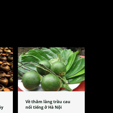
Về thăm làng trầu cau
ây
nổi tiếng ở Hà Nội