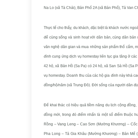
Na Lo (xã Tà Chải), Bản Phố 2A (xã Bản Phố), Tả Va
Thực tế cho thấy, du khách, đặc biệt là khách nước ngo
để cùng sống và sinh hoạt với dân bản, cùng dân bản n
văn nghệ dân gian và mua những sản phẩm thổ cẩm, mỹ 
đình cung ứng dịch vụ homestay liên tục gia tăng ở các
42 hộ, xã Bản Hồ (Sa Pa) có 24 hộ, xã San Sả Hồ (Sa P
vụ homestay. Doanh thu của các hộ gia đình này khá cao
đồng/hộ/năm (xã Trung Đô). Đời sống của người dân đ
Để khai thác có hiệu quả tiềm năng du lịch cộng đồng,
đồng mới, trong đó điểm nhấn là một số điểm thuộc 
Rồng – Vang Leng – Cao Sơn (Mường Khương) – Cốc Ly
Pha Long – Tả Gia Khâu (Mường Khương) – Bản Mế (Si