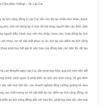
n Cầm (Bảo Thắng) – Tp. Lào Cai.
 du lịch cộng đồng ở Lào Cai vẫn còn tồn tại nhiều khó khăn, thách
g phú, mới chỉ dừng lại ở mức độ hài lòng; người dân các thôn, bản
ào người điều hành tour nên thu nhập chưa cao; hoạt động du lịch
với nhau; cơ sở vật chất phục vụ du lịch tại các điểm du lịch cộng
hưa phát huy hết giá trị văn hóa của đồng bào các dân tộc để tạo
h Hà Lan khuyến nghị Lào Cai cần phát huy hiệu quả mô hình liên kết
g chính sách quản lý phát triển du lịch cho toàn vùng; hộ gia đình
 di sản văn hoá dân tộc; các doanh nghiệp tăng cường quảng bá đưa
ng cao chất lượng cơ sở vật chất tại các điểm du lịch cộng đồng; và
 triển du lịch cộng đồng gắn với bảo tồn, phát huy bản sắc văn hoá