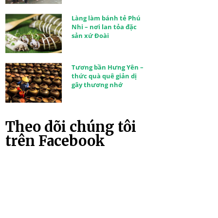
Làng làm bánh tẻ Phú
Nhi – nơi lan tỏa đặc
sản xứ Đoài
Tương bần Hưng Yên –
thức quà quê giản dị
gây thương nhớ
Theo dõi chúng tôi
trên Facebook