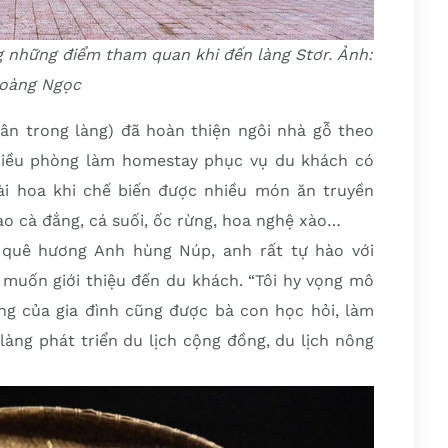
 những điểm tham quan khi đến làng Stơr. Ảnh:
oàng Ngọc
n trong làng) đã hoàn thiện ngôi nhà gỗ theo
nhiều phòng làm homestay phục vụ du khách có
ài hoa khi chế biến được nhiều món ăn truyền
ào cà đắng, cá suối, ốc rừng, hoa nghệ xào…
 quê hương Anh hùng Núp, anh rất tự hào với
 muốn giới thiệu đến du khách. “Tôi hy vọng mô
g của gia đình cũng được bà con học hỏi, làm
làng phát triển du lịch cộng đồng, du lịch nông