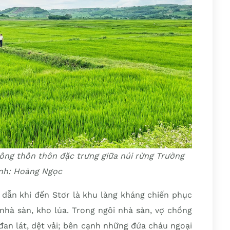
ông thôn thôn đặc trưng giữa núi rừng Trường
nh: Hoàng Ngọc
ẫn khi đến Stơr là khu làng kháng chiến phục
nhà sàn, kho lúa. Trong ngôi nhà sàn, vợ chồng
đan lát, dệt vải; bên cạnh những đứa cháu ngoại