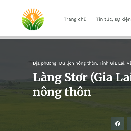
Trang chủ
Tin tức, sự kiện
Địa phương
,
Du lịch nông thôn
,
Tỉnh Gia Lai
,
V
Làng Stơr (Gia La
nông thôn