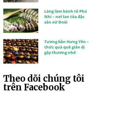
Làng làm bánh tẻ Phú
Nhi – nơi lan tỏa đặc
sản xứ Đoài
Tương bần Hưng Yên –
thức quà quê giản dị
gây thương nhớ
Theo dõi chúng tôi
trên Facebook