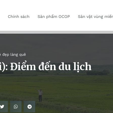
Chính sách
Sản phẩm OCOP
Sản vật vùng miề
ẻ đẹp làng quê
i): Điểm đến du lịch