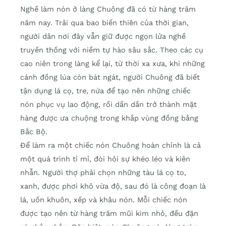
Nghề làm nón ở làng Chuông đã có từ hàng trăm
năm nay. Trải qua bao biến thiên của thời gian,
người dân nơi đây vẫn giữ được ngọn lửa nghề
truyền thống với niềm tự hào sâu sắc. Theo các cụ
cao niên trong làng kể lại, từ thời xa xưa, khi những
cánh đồng lúa còn bát ngát, người Chuông đã biết
tận dụng lá cọ, tre, nứa để tạo nên những chiếc
nón phục vụ lao động, rồi dần dần trở thành mặt
hàng được ưa chuộng trong khắp vùng đồng bằng
Bắc Bộ.
Để làm ra một chiếc nón Chuông hoàn chỉnh là cả
một quá trình tỉ mỉ, đòi hỏi sự khéo léo và kiên
nhẫn. Người thợ phải chọn những tàu lá cọ to,
xanh, được phơi khô vừa độ, sau đó là công đoạn là
lá, uốn khuôn, xếp và khâu nón. Mỗi chiếc nón
được tạo nên từ hàng trăm mũi kim nhỏ, đều đặn