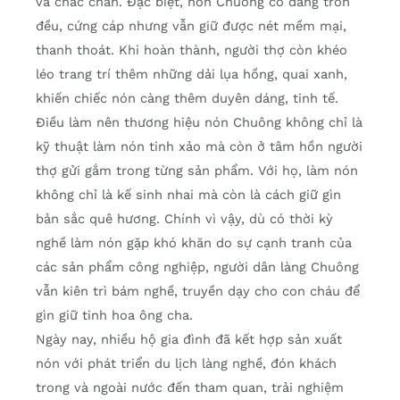
và chắc chắn. Đặc biệt, nón Chuông có dáng tròn
đều, cứng cáp nhưng vẫn giữ được nét mềm mại,
thanh thoát. Khi hoàn thành, người thợ còn khéo
léo trang trí thêm những dải lụa hồng, quai xanh,
khiến chiếc nón càng thêm duyên dáng, tinh tế.
Điều làm nên thương hiệu nón Chuông không chỉ là
kỹ thuật làm nón tinh xảo mà còn ở tâm hồn người
thợ gửi gắm trong từng sản phẩm. Với họ, làm nón
không chỉ là kế sinh nhai mà còn là cách giữ gìn
bản sắc quê hương. Chính vì vậy, dù có thời kỳ
nghề làm nón gặp khó khăn do sự cạnh tranh của
các sản phẩm công nghiệp, người dân làng Chuông
vẫn kiên trì bám nghề, truyền dạy cho con cháu để
gìn giữ tinh hoa ông cha.
Ngày nay, nhiều hộ gia đình đã kết hợp sản xuất
nón với phát triển du lịch làng nghề, đón khách
trong và ngoài nước đến tham quan, trải nghiệm