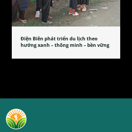
Làng làm bánh tẻ Phú Nhi – nơi lan
vững
tỏa đặc sản xứ Đoài